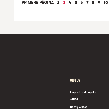
PRIMERA PÀGINA
2
3
4
5
6
7
8
9
10
LA PERRA BLANCO
AFE
CICLES
Caprichos de Apolo
AFERS
Be My Guest