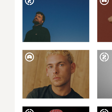
ISEO & DODOSOUND
DIV. 10. ABR
EMPREMTES 2026 | LUIS
FERCÁN
DIV. 27. MAR