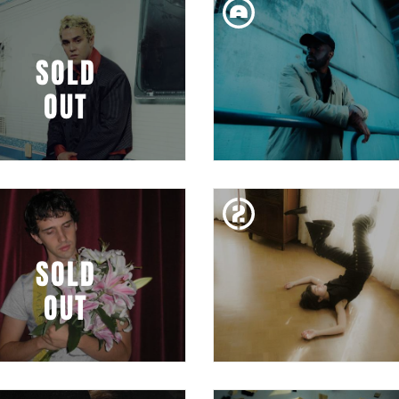
LO VERDADERO CLUB
EMPREMTES 2026 | ÉX
SOLD
OUT
DIJ. 12. MAR
DIM. 10. MAR
BARRY B
PIÑATA PRESENTA: A
MIST
SOLD
OUT
DISS. 07. MAR
DIV. 06. MAR