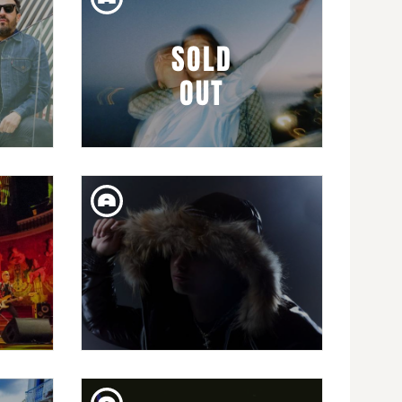
SOLD
OUT
DIV. 17. ABR
UITAR
ISEO & DODOSOUND
VO
DISS. 11. ABR