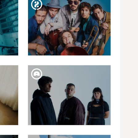
TASIS
BARRY B
DIM. 10. MAR
LFA
I PATAGARRI - L'ULTIMA
ROUTA DEL CARAVAN -
EUROPEAN TOUR
DIV. 06. MAR