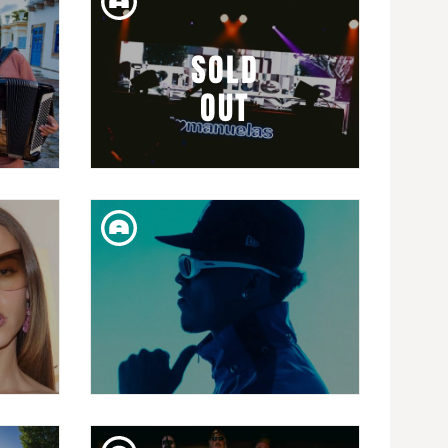
I I
TARCHI
 EL
NG
SOLD
OUT
DISS. 28. MAR
ÃO
MANUELAS
DIJ. 26. MAR