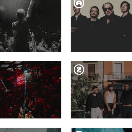
JOHN GRANT
QUIQUE GONZÁLEZ PRE
1973
DIM. 18. MAR
DIM. 18. MAR
TOM MEIGHAN
GLUECIFER
DISS. 14. MAR
DIV. 13. MAR