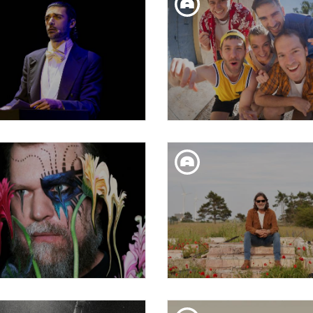
REMTES 2026 | XARIM
AFERS: KYNE + MA
ARESTÉ
DIM. 25. MAR
DIU. 22. MAR
LO AMLETO - SCHERZO
CICLE DE CONCERT
Nº1 OPERA PRIMA
FAMILIARS DE PETI
CAMALEONS | AMBA
DIV. 20. MAR
DIV. 20. MAR