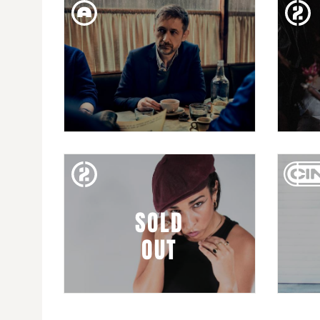
PAUL ALONE - 004 TOUR:
NADA ES VERDAD, TODO ESTÁ
PERMITIDO
DIJ. 05. MAR
27È FESTIVAL MIL·LENNI -
THE DIVINE COMEDY
SOLD
OUT
DIV. 27. FEB