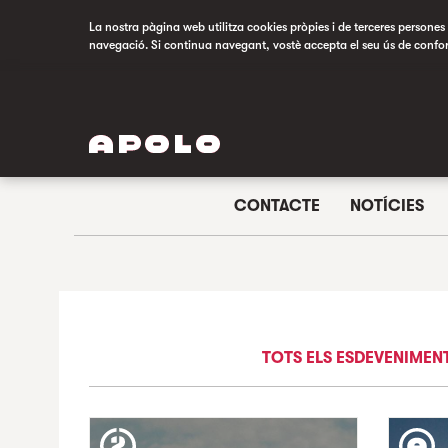
La nostra pàgina web utilitza cookies pròpies i de terceres persones p
navegació. Si continua navegant, vostè accepta el seu ús de confo
CONTACTE
NOTÍCIES
TOTS ELS ESDEVENIMEN