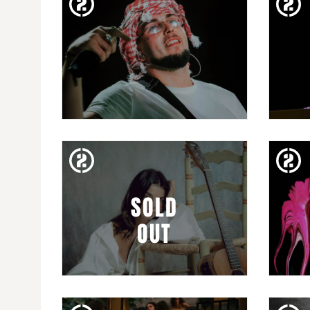
HENS
EMP
DIJ. 26. MAR
YNESTROSA
CAR
SOLD
OUT
DISS. 21. MAR