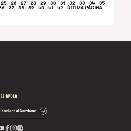
25
26
27
28
29
30
31
32
33
34
35
6 |
MARIA RODÉS PRESENTA LO
36
37
38
39
40
41
42
ÚLTIMA PÀGINA
QUE ME PASA
ÉS APOLO
ubscriu-te al Newsletter