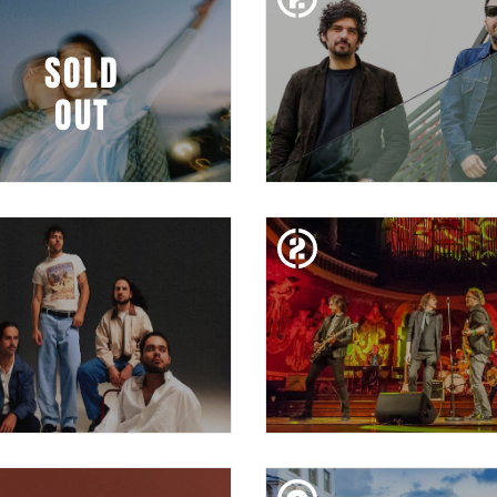
SOLD
OUT
DISS. 18. ABR
DIV. 17. ABR
ISEO & DODOSOUND
BANCO MEDIOLANUM G
BCN 2026: COLECTI
PANAMERA
DIM. 15. ABR
DISS. 11. ABR