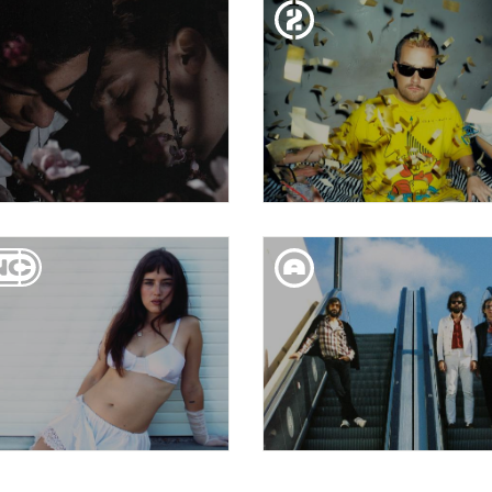
PABLOPABLO
VEN'NUS
DIJ. 05. MAR
DISS. 28. FEB
Live!
ULTRALÁGRIMA
MYD
DIV. 27. FEB
DIJ. 26. FEB