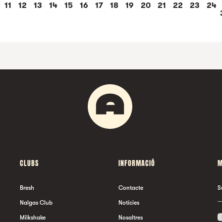
11
12
13
14
15
16
17
18
19
20
21
22
23
24
RS: MARIA FORT + SEI
CRUÏLLA HIVERN 202
SELINA
SIDONIE
CLUBS
INFORMACIÓ
M
Bresh
Contacte
S
Nalgas Club
Notícies
Milkshake
Nosaltres