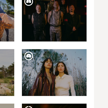
R
ALEJO
DISS. 21. MAR
S
MEINSTEIN "RAMMSTEIN
TS
LIVE EXPERIENCE"
UKA
DIJ. 19. MAR