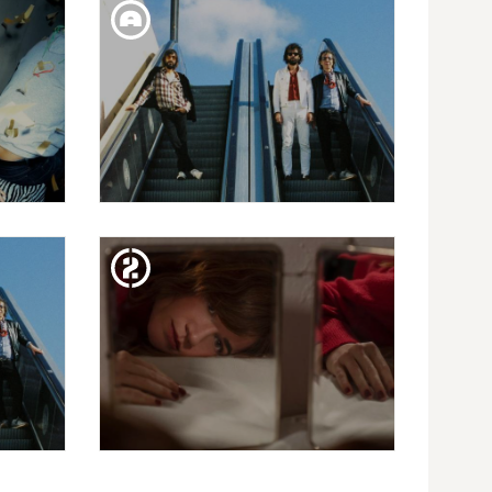
VVV [TRIPPIN'YOU]
DIV. 27. FEB
CRUÏLLA HIVERN 2026 |
SIDONIE
DIM. 25. FEB