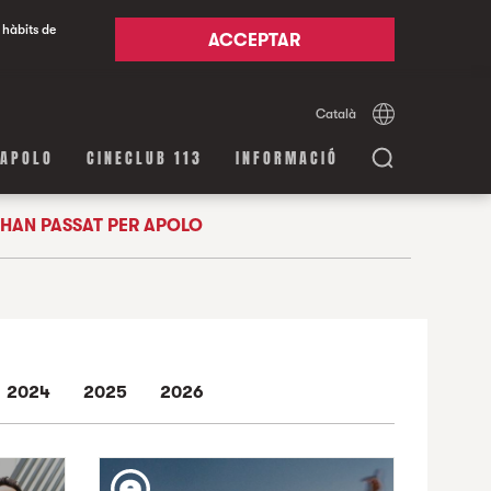
 hàbits de
ACCEPTAR
Català
Español
English
 APOLO
CINECLUB 113
INFORMACIÓ
HAN PASSAT PER APOLO
2024
2025
2026