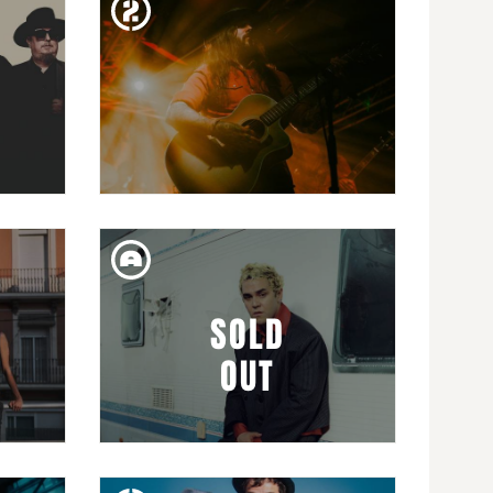
SENTA
TARTA RELENA
DIM. 17. MAR
SHAWN JAMES
SOLD
OUT
DIV. 13. MAR