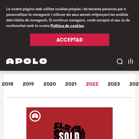
La nostra pàgina web utilitza cookies pròpies i de terceres persones per a
personalitzar la navegació i millorar els seus serveis mitjançant les anàlisis
dels hàbits de navegació. Si continua navegant, vostè accepta el seu ús de
conformitat amb la nostra
Política de cookies
.
ACCEPTAR
2018
2019
2020
2021
2022
2023
202
SOLD