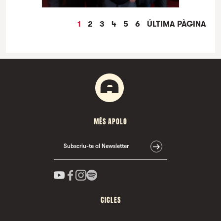
DISS. 12. NOV
1
2
3
4
5
6
ÚLTIMA PÀGINA
DOCTOR DESEO
MÉS APOLO
Subscriu-te al Newsletter
CICLES