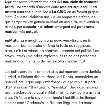
Aquest esdeveniment forma part del
nou cicle de concerts
Afers
, una trobada d'univers entre
una artista local i una
artista europea
que té lloc a
La CINC
en un format proper i
íntim. Aquesta iniciativa uneix dues propostes artístiques
que comparteixen gènere musical en una cita, un divendres
al mes, per
descobrir el talent emergent del panorama
musical més actual.
enMatu
ha emergit com una nova veu vibrant en la
música urbana catalana. Amb la fusió de reggaeton,
trap, r’n’b i afrobeat ha captivat l'atenció del públic. Les
seves lletres i melodies exploren les relacions personals
amb una combinació de melancolia i modernitat.
Les col·laboracions amb artistes del moment, com dani6ix
I izzkid, a l'icònic disc de Nadal del Roots, consoliden un
nou col·lectiu que puja amb força i que ja rep el suport
d’artistes com "the tyets" o "mushka". Una nova escena
prometedora de la qual enMatu forma part com a artista
clau. Gràcies a la seva constància i habilitat ha llençat
singles com "Cadaqués" o "Ni una llàgrima. La bona