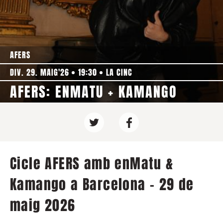
AFERS
DIV. 29. MAIG'26
19:30
LA CINC
AFERS: ENMATU + KAMANGO
Cicle AFERS amb enMatu &
Kamango a Barcelona - 29 de
maig 2026