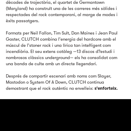
dècades de trajectòria, el quartet de Germantown
(Maryland) ha construït una de les carreres més sòlides i
respectades del rock contemporani, al marge de modes i
èxits passatgers.
Formats per Neil Fallon, Tim Sult, Dan Maines i Jean Paul
Gaster, CLUTCH combina l'energia del hardcore amb el
múscul de l'stoner rock i una lírica tan intel·ligent com
incendiària. El seu extens catàleg —13 discos d?estudi i
nombrosos clàssics underground— els ha consolidat com
una banda de culte amb un directe llegendari.
Després de compartir escenari amb noms com Slayer,
Mastodon o System Of A Down, CLUTCH continua
demostrant que el rock autèntic no envelleix:
s'enforteix.