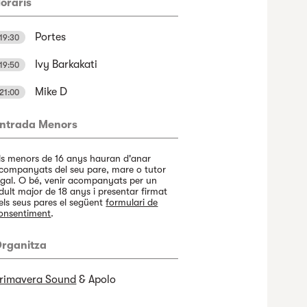
oraris
Portes
19:30
Ivy Barkakati
19:50
Mike D
21:00
ntrada Menors
ls menors de 16 anys hauran d'anar
companyats del seu pare, mare o tutor
egal. O bé, venir acompanyats per un
dult major de 18 anys i presentar firmat
els seus pares el següent
formulari de
onsentiment
.
rganitza
rimavera Sound
& Apolo