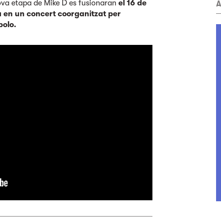
nova etapa de Mike D es fusionaran
el 16 de
A
a en un concert coorganitzat per
polo.