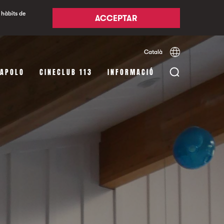
 hàbits de
ACCEPTAR
Català
Español
English
 APOLO
CINECLUB 113
INFORMACIÓ