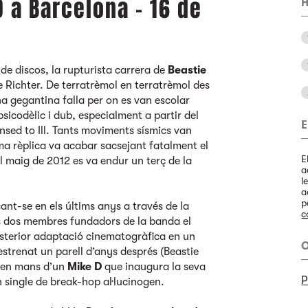
 a Barcelona - 16 de
H
de discos, la rupturista carrera de
Beastie
 Richter. De terratrèmol en terratrèmol des
na gegantina falla per on es van escolar
sicodèlic i dub, especialment a partir del
E
nsed to Ill. Tants moviments sísmics van
ima rèplica va acabar sacsejant fatalment el
E
 maig de 2012 es va endur un terç de la
a
l
a
p
ant-se en els últims anys a través de la
c
res dos membres fundadors de la banda el
osterior adaptació cinematogràfica en un
O
estrenat un parell d’anys després (Beastie
u en mans d’un
Mike D
que inaugura la seva
P
n single de break-hop al·lucinogen.