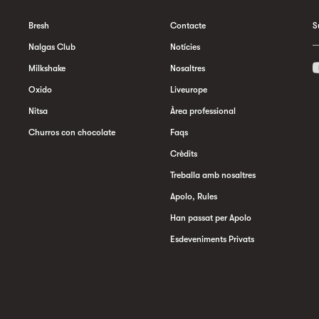
Bresh
Contacte
S
Nalgas Club
Notícies
Milkshake
Nosaltres
Oxido
Liveurope
Nitsa
Àrea professional
Churros con chocolate
Faqs
Crèdits
Treballa amb nosaltres
Apolo, Rules
Han passat per Apolo
Esdeveniments Privats