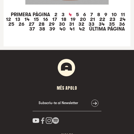
DIU. 21. DES
PRIMERA PÀGINA
2
3
4
5
6
7
8
9
10
11
12
13
14
15
16
17
18
19
20
21
22
23
24
JAZZ & SWING AMB LA
25
26
27
28
29
30
31
32
33
34
35
36
BARCELONA JAZZ ORQUESTRA
37
38
39
40
41
42
ÚLTIMA PÀGINA
MÉS APOLO
Subscriu-te al Newsletter