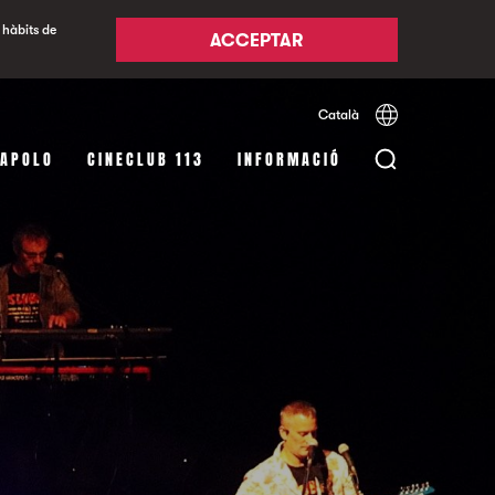
 hàbits de
ACCEPTAR
Català
Español
English
 APOLO
CINECLUB 113
INFORMACIÓ