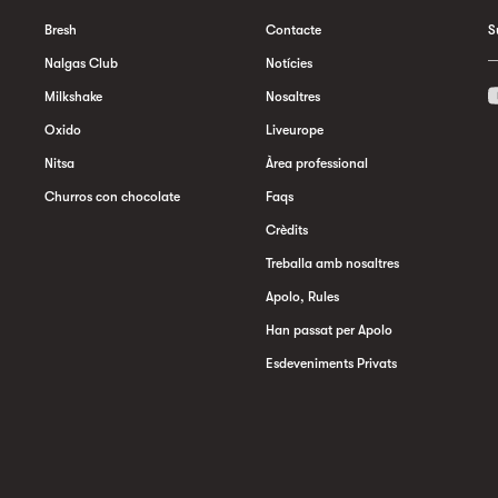
Bresh
Contacte
S
Nalgas Club
Notícies
Milkshake
Nosaltres
Oxido
Liveurope
Nitsa
Àrea professional
Churros con chocolate
Faqs
Crèdits
Treballa amb nosaltres
Apolo, Rules
Han passat per Apolo
Esdeveniments Privats