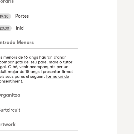
oraris
Portes
19:30
Inici
20:30
ntrada Menors
ls menors de 16 anys hauran d'anar
companyats del seu pare, mare o tutor
egal. O bé, venir acompanyats per un
dult major de 18 anys i presentar firmat
els seus pares el següent
formulari de
onsentiment
.
rganitza
urtcircuit
rtwork