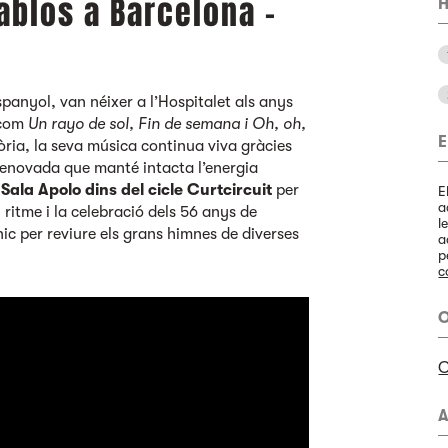
ablos a Barcelona -
H
spanyol, van néixer a l’Hospitalet als anys
 com
Un rayo de sol, Fin de semana i Oh, oh,
E
ria, la seva música continua viva gràcies
 renovada que manté intacta l’energia
 Sala Apolo dins del cicle Curtcircuit
per
E
a
 ritme i la celebració dels 56 anys de
l
ic per reviure els grans himnes de diverses
a
p
c
O
C
A