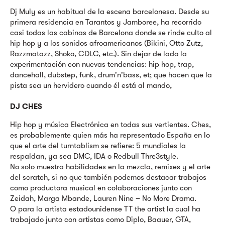
Dj Muly es un habitual de la escena barcelonesa. Desde su
primera residencia en Tarantos y Jamboree, ha recorrido
casi todas las cabinas de Barcelona donde se rinde culto al
hip hop y a los sonidos afroamericanos (Bikini, Otto Zutz,
Razzmatazz, Shoko, CDLC, etc.). Sin dejar de lado la
experimentación con nuevas tendencias: hip hop, trap,
dancehall, dubstep, funk, drum'n'bass, et; que hacen que la
pista sea un hervidero cuando él está al mando,
DJ CHES
Hip hop y música Electrónica en todas sus vertientes. Ches,
es probablemente quien más ha representado España en lo
que el arte del turntablism se refiere: 5 mundiales la
respaldan, ya sea DMC, IDA o Redbull Thre3style.
No solo muestra habilidades en la mezcla, remixes y el arte
del scratch, si no que también podemos destacar trabajos
como productora musical en colaboraciones junto con
Zeidah, Marga Mbande, Lauren Nine – No More Drama.
O para la artista estadounidense TT the artist la cual ha
trabajado junto con artistas como Diplo, Baauer, GTA,