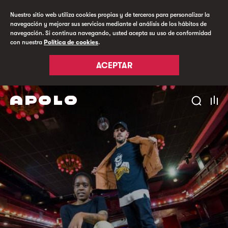
Nuestro sitio web utiliza cookies propias y de terceros para personalizar la
navegación y mejorar sus servicios mediante el análisis de los hábitos de
navegación. Si continua navegando, usted acepta su uso de conformidad
con nuestra
Política de cookies
.
ACEPTAR