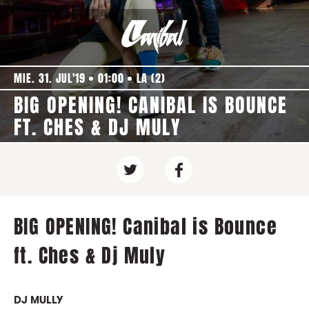
MIE. 31. JUL'19
01:00
LA (2)
BIG OPENING! CANIBAL IS BOUNCE
FT. CHES & DJ MULY
BIG OPENING! Canibal is Bounce
ft. Ches & Dj Muly
DJ MULLY