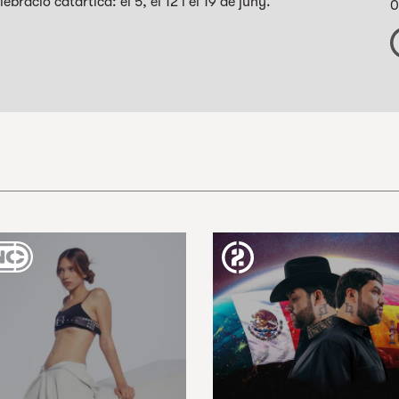
bració catàrtica: el 5, el 12 i el 19 de juny.
0