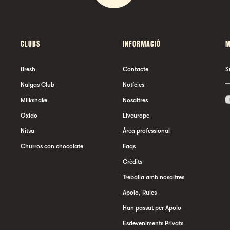
CLUBS
INFORMACIÓ
M
Bresh
Contacte
S
Nalgas Club
Notícies
Milkshake
Nosaltres
Oxido
Liveurope
Nitsa
Àrea professional
Churros con chocolate
Faqs
Crèdits
Treballa amb nosaltres
Apolo, Rules
Han passat per Apolo
Esdeveniments Privats