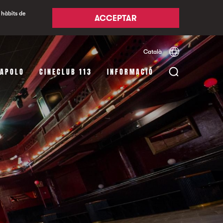
 hàbits de
ACCEPTAR
Català
Español
English
 APOLO
CINECLUB 113
INFORMACIÓ