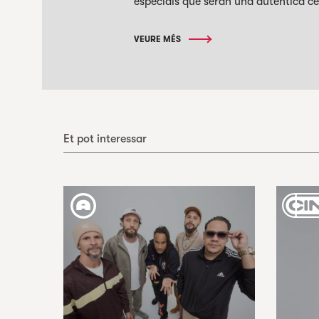
especials que seran una autèntica cele
VEURE MÉS
Et pot interessar