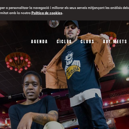
er a personalitzar la navegació i millorar els seus serveis mitjançant les anàlisis dels
rmitat amb la nostra
Política de cookies
.
AGENDA
CICLES
CLUBS
ART MEETS