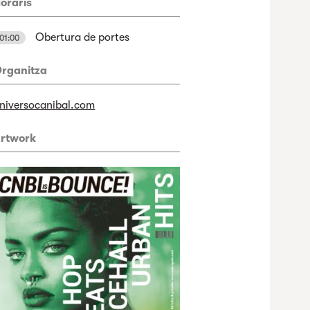
oraris
Obertura de portes
01:00
rganitza
niversocanibal.com
rtwork