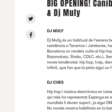
BIG OPENING! Cani
& Dj Muly
DJ MULY
Dj Mully
és un habitual de l'escena 
residència a Tarantos i Jamboree, ha
Barcelona on rendeix culte al hip hop
Razzmatazz, Shoko, CDLC. etc.). Sen
noves tendències: hip hop, trap, dan
infinit, que fan que la pista sigui u
DJ CHES
Hip hop i música electrònica en tote
qui més ha representat Espanya en el 
mundials li donen suport, ja sigui D
No només mostra habilitats en la barre