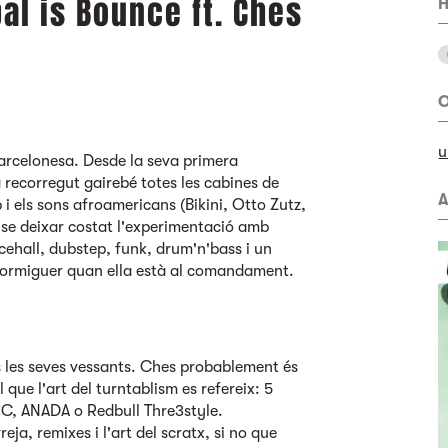
bal is Bounce ft. Ches
H
O
u
barcelonesa. Desde la seva primera
 recorregut gairebé totes les cabines de
A
 i els sons afroamericans (Bikini, Otto Zutz,
se deixar costat l'experimentació amb
cehall, dubstep, funk, drum'n'bass i un
n formiguer quan ella està al comandament.
s les seves vessants. Ches probablement és
que l'art del turntablism es refereix: 5
MC, ANADA o Redbull Thre3style.
ja, remixes i l'art del scratx, si no que