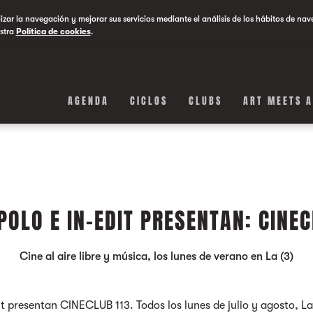
lizar la navegación y mejorar sus servicios mediante el análisis de los hábitos de nav
stra
Política de cookies
.
AGENDA
CICLOS
CLUBS
ART MEETS 
POLO E IN-EDIT PRESENTAN: CINEC
Cine al aire libre y música, los lunes de verano en La (3)
it presentan CINECLUB 113. Todos los lunes de julio y agosto, La 