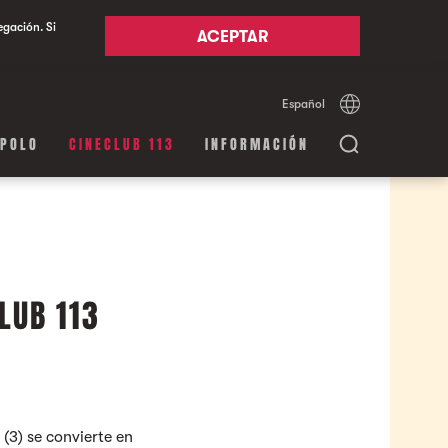
egación. Si
ACEPTAR
Español
Català
English
APOLO
CINECLUB 113
INFORMACIÓN
LUB 113
(3) se convierte en