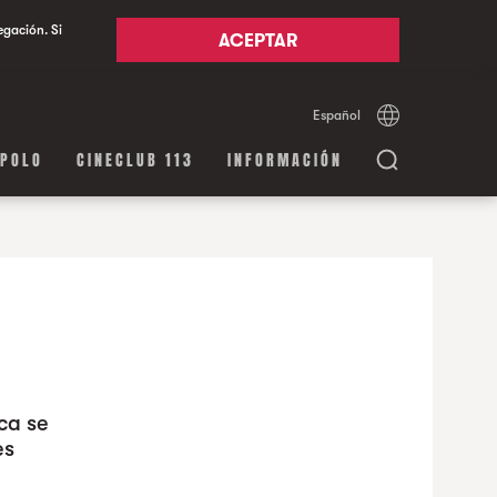
egación. Si
ACEPTAR
Español
Català
English
APOLO
CINECLUB 113
INFORMACIÓN
ca se
es