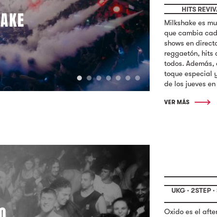
HITS REVIV
HAKE
Milkshake es mu
que cambia cada
shows en direct
reggaetón, hits
todos. Además, 
toque especial y 
de los jueves en
VER MÁS
UKG · 2STEP 
O
Oxido es el afte