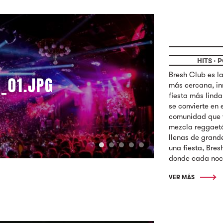
HITS · 
Bresh Club es l
_01.JPG
más cercana, in
fiesta más lind
se convierte en 
comunidad que 
mezcla reggaetón
llenas de grande
una fiesta, Bre
donde cada noch
VER MÁS