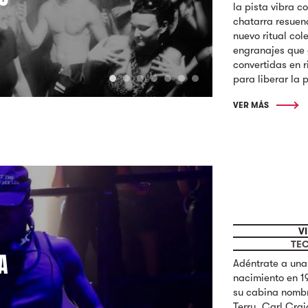
la pista vibra c
chatarra resuena
nuevo ritual col
engranajes que 
convertidas en 
para liberar la 
VER MÁS
VI
TEC
A
Adéntrate a una 
nacimiento en 19
su cabina nombr
Terry, Carl Cra