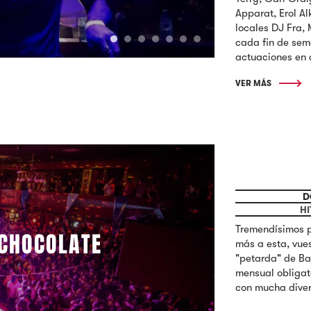
Apparat, Erol Al
locales DJ Fra,
cada fin de sem
actuaciones en d
VER MÁS
D
HI
Tremendísimos p
CHOCOLATE
más a esta, vue
"petarda" de Ba
mensual obligat
con mucha divers