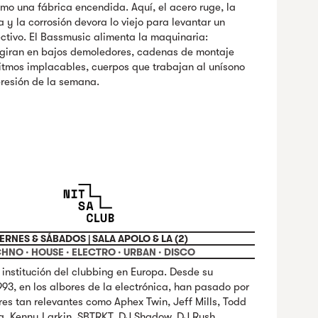
omo una fábrica encendida. Aquí, el acero ruge, la
 y la corrosión devora lo viejo para levantar un
ectivo. El Bassmusic alimenta la maquinaria:
giran en bajos demoledores, cadenas de montaje
ritmos implacables, cuerpos que trabajan al unísono
presión de la semana.
ERNES & SÁBADOS | SALA APOLO & LA (2)
HNO · HOUSE · ELECTRO · URBAN · DISCO
institución del clubbing en Europa. Desde su
93, en los albores de la electrónica, han pasado por
es tan relevantes como Aphex Twin, Jeff Mills, Todd
ig, Kenny Larkin, SBTRKT, DJ Shadow, DJ Rush,