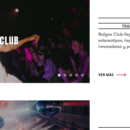
TRA
Nalgas Club lle
CLUB
estereotipos, h
innovadores y p
VER MÁS