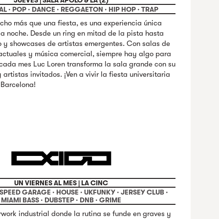
JUEVES | SALA APOLO & LA (2)
AL · POP · DANCE · REGGAETON · HIP HOP · TRAP
cho más que una fiesta, es una experiencia única
 noche. Desde un ring en mitad de la pista hasta
o y showcases de artistas emergentes. Con salas de
 actuales y música comercial, siempre hay algo para
cada mes Luc Loren transforma la sala grande con su
artistas invitados. ¡Ven a vivir la fiesta universitaria
 Barcelona!
UN VIERNES AL MES | LA CINC
· SPEED GARAGE · HOUSE · UKFUNKY · JERSEY CLUB ·
MIAMI BASS · DUBSTEP · DNB · GRIME
rwork industrial donde la rutina se funde en graves y