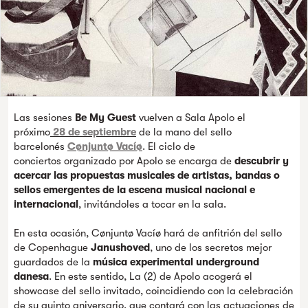
Las sesiones
Be My Guest
vuelven a Sala Apolo el
próximo
28 de septiembre
de la mano del sello
barcelonés
Cønjuntø Vacíø
. El ciclo de
conciertos organizado por Apolo se encarga de
descubrir y
acercar las propuestas musicales de artistas, bandas o
sellos emergentes de la escena musical nacional e
internacional
, invitándoles a tocar en la sala.
En esta ocasión, Cønjuntø Vacíø hará de anfitrión del sello
de Copenhague
Janushoved
, uno de los secretos mejor
guardados de la
música experimental underground
danesa
. En este sentido, La (2) de Apolo acogerá el
showcase del sello invitado, coincidiendo con la celebración
de su quinto aniversario, que contará con las actuaciones de