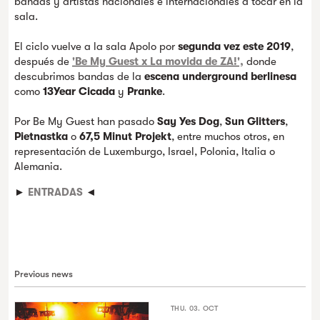
bandas y artistas nacionales e internacionales a tocar en la
sala.
El ciclo vuelve a la sala Apolo por
segunda vez este 2019
,
después de
'Be My Guest x La movida de ZA!',
donde
descubrimos bandas de la
escena underground berlinesa
como
13Year Cicada
y
Pranke
.
Por Be My Guest han pasado
Say Yes Dog
,
Sun Glitters
,
Pietnastka
o
67,5 Minut Projekt
, entre muchos otros, en
representación de Luxemburgo, Israel, Polonia, Italia o
Alemania.
►
ENTRADAS
◄
Previous news
THU. 03. OCT