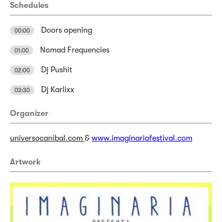
Schedules
Doors opening
00:00
Nomad Frequencies
01:00
Dj Pushit
02:00
Dj Karlixx
03:30
Organizer
universocanibal.com
&
www.imaginariafestival.com
Artwork