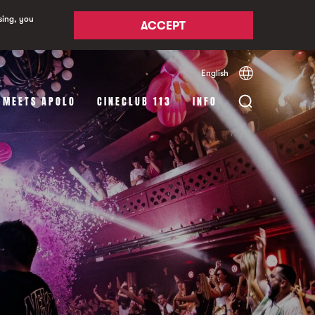
sing, you
ACCEPT
English
Español
Català
 MEETS APOLO
CINECLUB 113
INFO