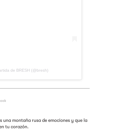
artida de BRESH (@bresh)
book
as una montaña rusa de emociones y que la
n tu corazón.