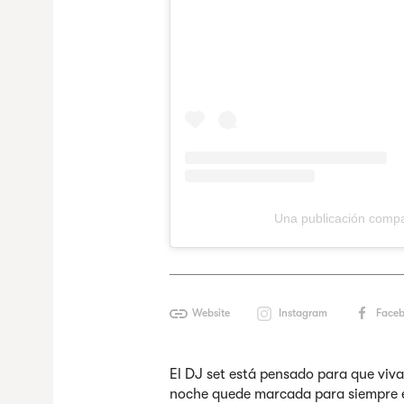
Una publicación comp
Website
Instagram
Face
El DJ set está pensado para que viv
noche quede marcada para siempre e