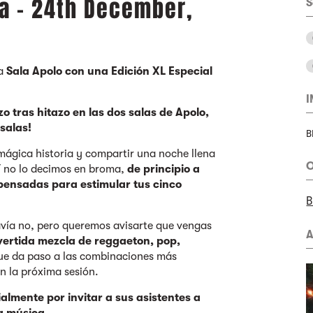
na - 24th December,
S
 a
Sala Apolo con una Edición XL Especial
zo tras hitazo en las dos salas de Apolo,
salas!
B
mágica historia y compartir una noche llena
O
 Y no lo decimos en broma,
de principio a
 pensadas para estimular tus cinco
B
vía no, pero queremos avisarte que vengas
A
vertida mezcla de reggaeton, pop,
ue da paso a las combinaciones más
n la próxima sesión.
almente por invitar a sus asistentes a