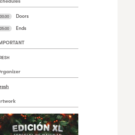
chedules
Doors
00:30
Ends
05:00
IMPORTANT
RESH
rganizer
resh
rtwork