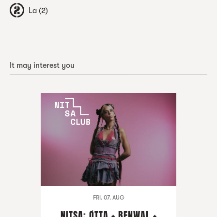
La (2)
It may interest you
FRI. 07. AUG
NITSA: ØTTA + BENWAL +