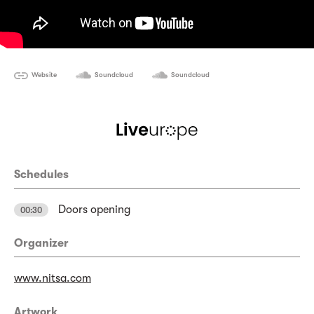
Website
Soundcloud
Soundcloud
Schedules
Doors opening
00:30
Organizer
www.nitsa.com
Artwork