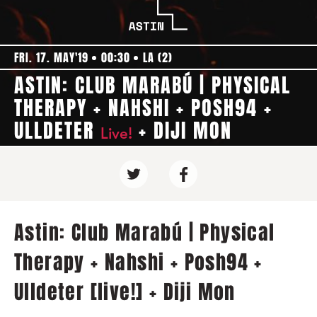
FRI. 17. MAY'19
00:30
LA (2)
ASTIN: CLUB MARABÚ | PHYSICAL
THERAPY + NAHSHI + POSH94 +
ULLDETER
+ DIJI MON
Live!
Astin: Club Marabú | Physical
Therapy + Nahshi + Posh94 +
Ulldeter [live!] + Diji Mon