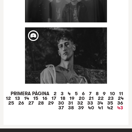
SAB. 24. MAR
CAPRICHOS DE APOLO
PRESENTA: WIND ATLAS + UNA
BÈSTIA INCONTROLABLE +
HELM
SAB. 10. FEB
PRIMERA PÁGINA
2
3
4
5
6
7
8
9
10
11
12
13
14
15
16
17
18
19
20
21
22
23
24
CAPRICHOS DE APOLO
25
26
27
28
29
30
31
32
33
34
35
36
PRESENTA: YUNG BEEF
37
38
39
40
41
42
43