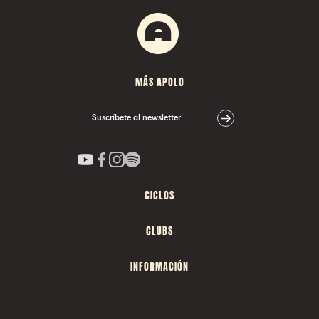
MÁS APOLO
Suscríbete al newsletter
CICLOS
CLUBS
INFORMACIÓN