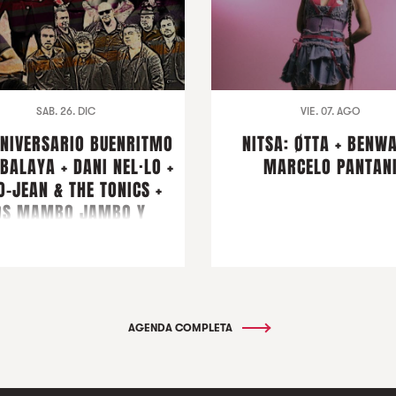
SAB. 26. DIC
VIE. 07. AGO
ANIVERSARIO BUENRITMO
NITSA: ØTTA + BENWA
BALAYA + DANI NEL·LO +
MARCELO PANTAN
O-JEAN & THE TONICS +
OS MAMBO JAMBO Y
AMIGOS
AGENDA COMPLETA