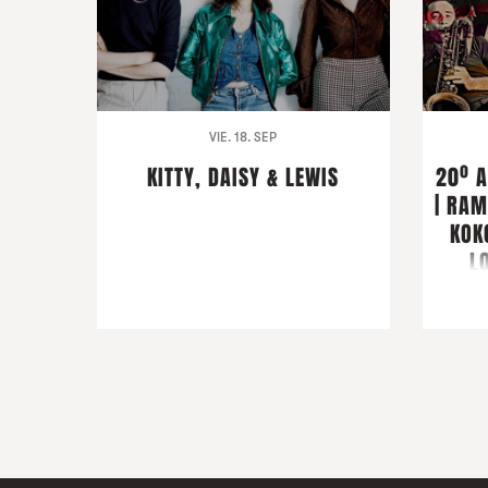
VIE. 18. SEP
KITTY, DAISY & LEWIS
20º 
| RAM
KOK
L