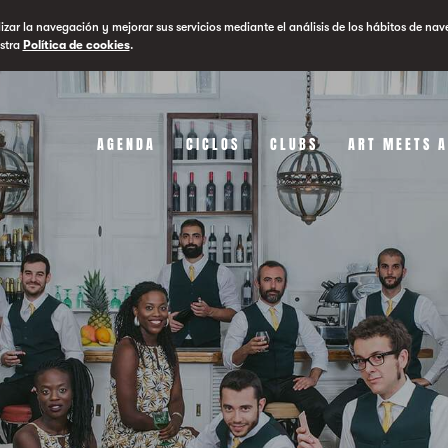
lizar la navegación y mejorar sus servicios mediante el análisis de los hábitos de nav
stra
Política de cookies
.
AGENDA
CICLOS
CLUBS
ART MEETS 