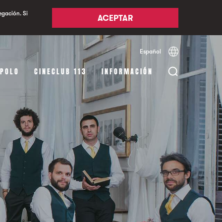
egación. Si
ACEPTAR
Español
Català
English
APOLO
CINECLUB 113
INFORMACIÓN