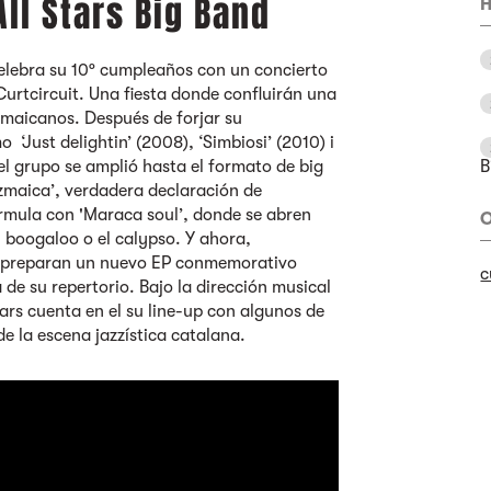
ll Stars Big Band
H
elebra su 10º cumpleaños con un concierto
Curtcircuit. Una fiesta donde confluirán una
 jamaicanos. Después de forjar su
‘Just delightin’ (2008), ‘Simbiosi’ (2010) i
4 el grupo se amplió hasta el formato de big
B
zmaica’, verdadera declaración de
órmula con 'Maraca soul’, donde se abren
O
 boogaloo o el calypso. Y ahora,
, preparan un nuevo EP conmemorativo
c
a de su repertorio. Bajo la dirección musical
rs cuenta en el su line-up con algunos de
de la escena jazzística catalana.