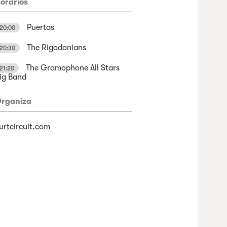
orarios
Puertas
20:00
The Rigodonians
20:30
The Gramophone All Stars
21:20
ig Band
rganiza
urtcircuit.com