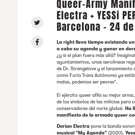
Queer-Army Manifi
Electra + YESSi PE
Barcelona - 24 d
La right lleva tiempo avistando u
a cabo su agenda y ganar en dere
¿y si el plan fuera más allá? Imagína
ayuntamientos, unas aerolíneas rege
de Dr. Strangelove y el lanzamiento 
como Furia Trans Autónoma ya están
malas, podemos ser peores”.
El ejército queer afila su mejor arm
de los símbolos de las milicias para c
conservadores del norte global.
Ha l
manifiesto de la armada queer co
Dorian Electra
pone la banda sonor
musical “My Agenda”
(2020).
Yess