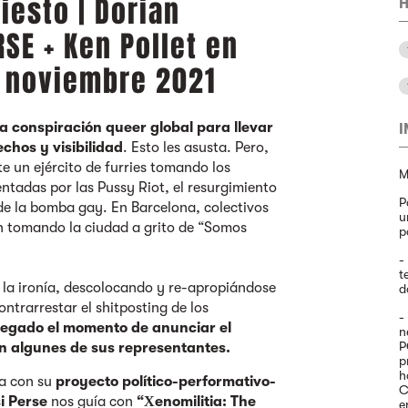
esto | Dorian
H
RSE + Ken Pollet en
e noviembre 2021
na conspiración queer global para llevar
chos y visibilidad
. Esto les asusta. Pero,
te un ejército de furries tomando los
M
ntadas por las Pussy Riot, el resurgimiento
P
de la bomba gay. En Barcelona, colectivos
u
 tomando la ciudad a grito de “Somos
p
-
t
a, la ironía, descolocando y re-apropiándose
d
ontrarrestar el shitposting de los
-
legado el momento de anunciar el
n
P
n algunes de sus representantes.
p
h
a con su
proyecto político-performativo-
C
i Perse
nos guía con
“Χenomilitia: The
e