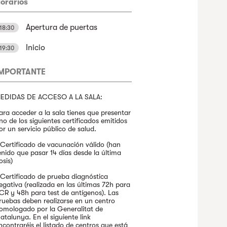
orarios
Apertura de puertas
18:30
Inicio
19:30
IMPORTANTE
EDIDAS DE ACCESO A LA SALA:
ara acceder a la sala tienes que presentar
no de los siguientes certificados emitidos
or un servicio público de salud.
 Certificado de vacunación válido (han
enido que pasar 14 días desde la última
osis)
 Certificado de prueba diagnóstica
egativa (realizada en las últimas 72h para
CR y 48h para test de antígenos). Las
ruebas deben realizarse en un centro
omologado por la Generalitat de
atalunya. En el siguiente link
ncontraréis el listado de centros que está