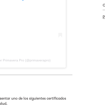
O
P
or Primavera Pro (@primaverapro)
sentar uno de los siguientes certificados
alud.