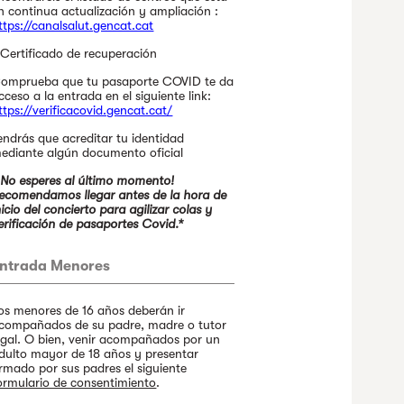
n continua actualización y ampliación :
ttps://canalsalut.gencat.cat
 Certificado de recuperación
omprueba que tu pasaporte COVID te da
cceso a la entrada en el siguiente link:
ttps://verificacovid.gencat.cat/
endrás que acreditar tu identidad
ediante algún documento oficial
¡No esperes al último momento!
ecomendamos llegar antes de la hora de
nicio del concierto para agilizar colas y
erificación de pasaportes Covid.*
ntrada Menores
os menores de 16 años deberán ir
compañados de su padre, madre o tutor
egal. O bien, venir acompañados por un
dulto mayor de 18 años y presentar
irmado por sus padres el siguiente
ormulario de consentimiento
.