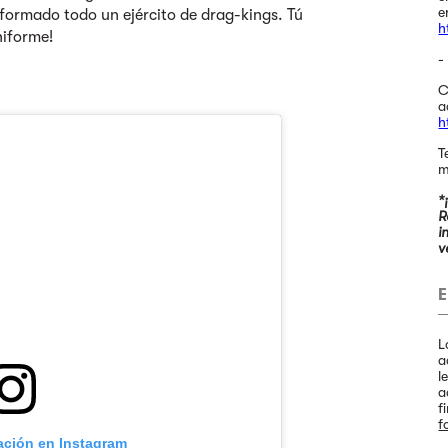
e
formado todo un ejército de drag-kings. Tú
h
niforme!
-
C
a
h
T
m
*
R
i
v
E
L
a
l
a
f
f
cación en Instagram