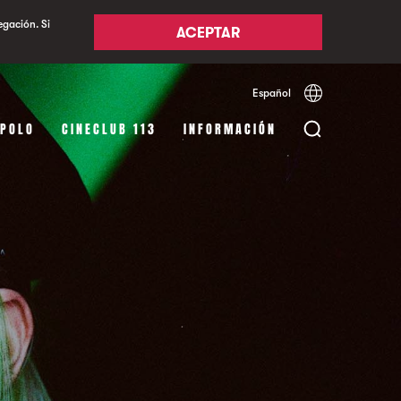
egación. Si
ACEPTAR
Español
Català
English
APOLO
CINECLUB 113
INFORMACIÓN