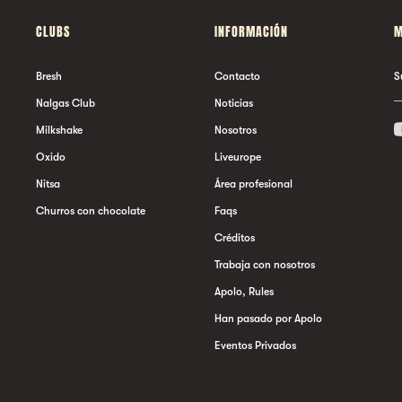
CLUBS
INFORMACIÓN
M
Bresh
Contacto
S
Nalgas Club
Noticias
Milkshake
Nosotros
Oxido
Liveurope
Nitsa
Área profesional
Churros con chocolate
Faqs
Créditos
Trabaja con nosotros
Apolo, Rules
Han pasado por Apolo
Eventos Privados