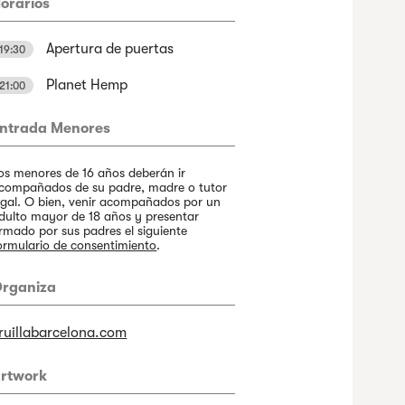
orarios
Apertura de puertas
19:30
Planet Hemp
21:00
ntrada Menores
os menores de 16 años deberán ir
compañados de su padre, madre o tutor
egal. O bien, venir acompañados por un
dulto mayor de 18 años y presentar
irmado por sus padres el siguiente
ormulario de consentimiento
.
rganiza
ruillabarcelona.com
rtwork