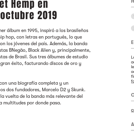
net Hemp en
H
 octubre 2019
r álbum en 1995, inspiró a los brasileños
ip hop, con letras en portugués, lo que
E
on los jóvenes del país. Además, la banda
istas BNegão, Black Alien y, principalmente,
tas de Brasil. Sus tres álbumes de estudio
L
a
gran éxito, facturando discos de oro y
l
a
f
f
con una biografía completa y un
 los dos fundadores, Marcelo D2 y Skunk.
O
 la vuelta de la banda más relevante del
ra multitudes por donde pasa.
c
A