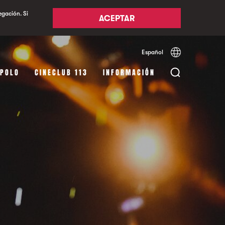
egación. Si
ACEPTAR
Español
Català
English
APOLO
CINECLUB 113
INFORMACIÓN