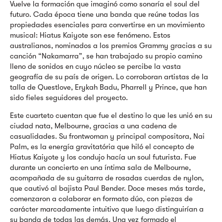
Vuelve la formación que imaginó como sonaría el soul del
futuro. Cada época tiene una banda que reúne todas las
propiedades esenciales para convertirse en un movimiento
musical: Hiatus Kaiyote son ese fenómeno. Estos
australianos, nominados a los premios Grammy gracias a su
canción “Nakamarra”, se han trabajado su propio camino
lleno de sonidos en cuyo núcleo se percibe la vasta
geografía de su país de origen. Lo corroboran artistas de la
talla de Questlove, Erykah Badu, Pharrell y Prince, que han
sido fieles seguidores del proyecto.
Este cuarteto cuentan que fue el destino lo que les unió en su
ciudad nata, Melbourne, gracias a una cadena de
casualidades. Su frontwoman y principal compositora, Nai
Palm, es la energía gravitatória que hiló el concepto de
Hiatus Kaiyote y los condujo hacía un soul futurista. Fue
durante un concierto en una íntima sala de Melbourne,
acompañada de su guitarra de rosadas cuerdas de nylon,
que cautivó al bajista Paul Bender. Doce meses más tarde,
comenzaron a colaborar en formato dúo, con piezas de
carácter marcadamente intuitivo que luego distinguirían a
su banda de todas las demás. Una vez formado el