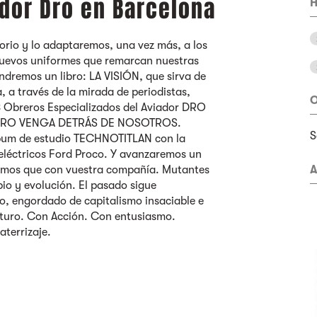
dor Dro en Barcelona
H
rio y lo adaptaremos, una vez más, a los
nuevos uniformes que remarcan nuestras
ndremos un libro: LA VISIÓN, que sirva de
, a través de la mirada de periodistas,
O
18 Obreros Especializados del Aviador DRO
UTURO VENGA DETRÁS DE NOSOTROS.
S
bum de estudio TECHNOTITLAN con la
eléctricos Ford Proco. Y avanzaremos un
amos que con vuestra compañía. Mutantes
A
io y evolución. El pasado sigue
o, engordado de capitalismo insaciable e
turo. Con Acción. Con entusiasmo.
aterrizaje.