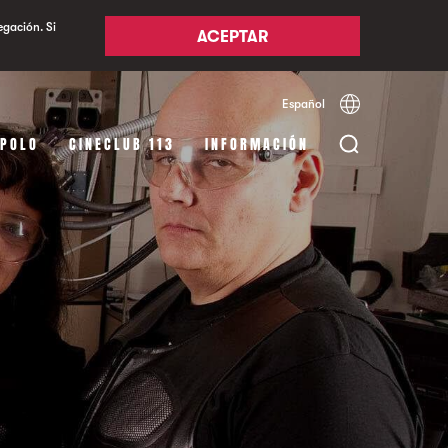
egación. Si
ACEPTAR
Español
Català
English
APOLO
CINECLUB 113
INFORMACIÓN