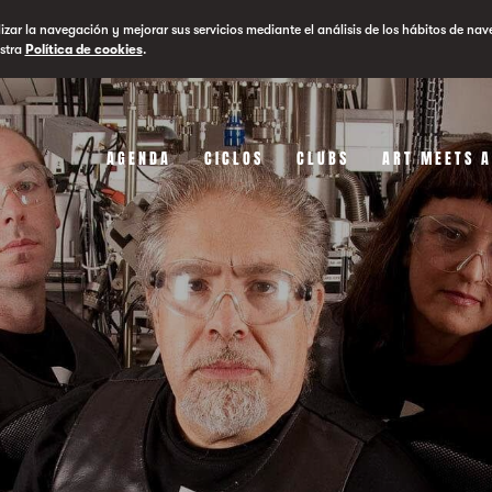
lizar la navegación y mejorar sus servicios mediante el análisis de los hábitos de nav
stra
Política de cookies
.
AGENDA
CICLOS
CLUBS
ART MEETS 