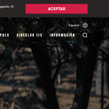
egación. Si
ACEPTAR
Español
Català
English
APOLO
CINECLUB 113
INFORMACIÓN