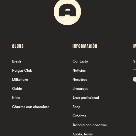
CLUBS
INFORMACIÓN
M
Bresh
Contacto
S
Nalgas Club
Noticias
Milkshake
Nosotros
Oxido
Liveurope
Nitsa
Área profesional
Churros con chocolate
Faqs
Créditos
Trabaja con nosotros
Apolo, Rules