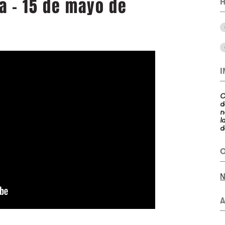
a - 15 de mayo de
H
C
d
n
l
d
O
N
A