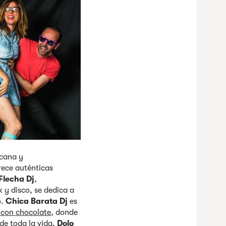
icana y
rece auténticas
Flecha Dj
,
 y disco, se dedica a
o.
Chica Barata Dj
es
 con chocolate
, donde
 de toda la vida.
Dolo