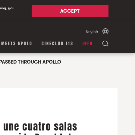
sing, you
ACCEPT
English
Español
Català
 MEETS APOLO
CINECLUB 113
INFO
 PASSED THROUGH APOLLO
es une cuatro salas