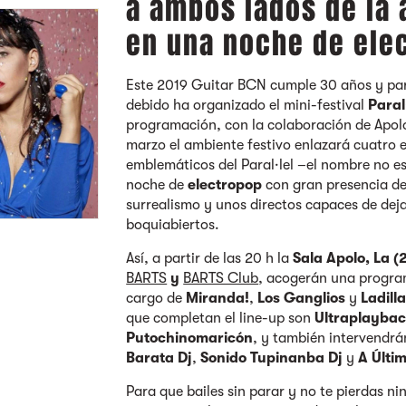
a ambos lados de la 
en una noche de ele
Este 2019 Guitar BCN cumple 30 años y par
debido ha organizado el mini-festival
Paral
programación, con la colaboración de Apolo
marzo el ambiente festivo enlazará cuatro 
emblemáticos del Paral·lel –el nombre no e
noche de
electropop
con gran presencia de 
surrealismo y unos directos capaces de dej
boquiabiertos.
Así, a partir de las 20 h la
Sala Apolo, La (2
BARTS
y
BARTS Club
, acogerán una progra
cargo de
Miranda!
,
Los Ganglios
y
Ladill
que completan el line-up son
Ultraplayba
Putochinomaricón
, y también intervendr
Barata Dj
,
Sonido Tupinanba Dj
y
A Últi
Para que bailes sin parar y no te pierdas n