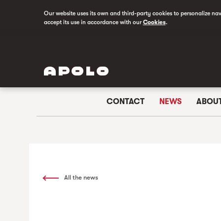
Our website uses its own and third-party cookies to personalize na
accept its use in accordance with our
Cookies
.
CONTACT
NEWS
ABOU
All the news