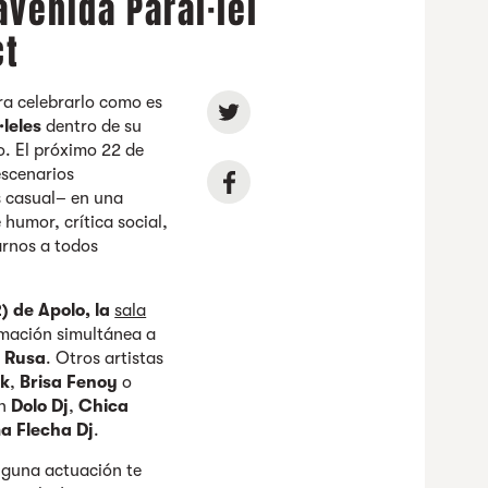
avenida Paral·lel
ct
a celebrarlo como es
·leles
dentro de su
. El próximo 22 de
escenarios
s casual– en una
humor, crítica social,
arnos a todos
) de Apolo, la
sala
mación simultánea a
a Rusa
. Otros artistas
ck
,
Brisa Fenoy
o
án
Dolo Dj
,
Chica
ma Flecha Dj
.
inguna actuación te