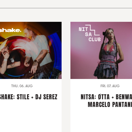
THU. 06. AUG
FRI. 07. AUG
HAKE: STILE + DJ SEREZ
NITSA: ØTTA + BENWA
MARCELO PANTAN