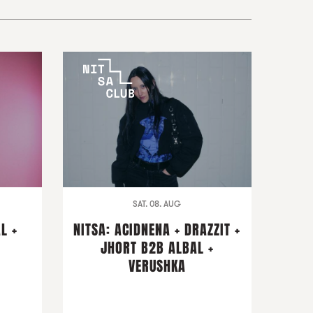
SAT. 08. AUG
L +
NITSA: ACIDNENA + DRAZZIT +
I
JHORT B2B ALBAL +
VERUSHKA