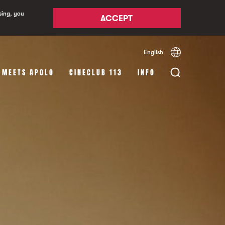
sing, you
ACCEPT
English
Español
Català
 MEETS APOLO
CINECLUB 113
INFO