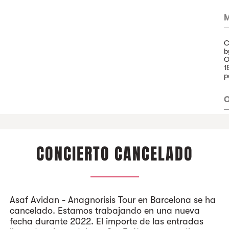
M
C
b
O
1
p
O
P
CONCIERTO CANCELADO
A
Asaf Avidan - Anagnorisis Tour en Barcelona se ha
cancelado. Estamos trabajando en una nueva
fecha durante 2022. El importe de las entradas