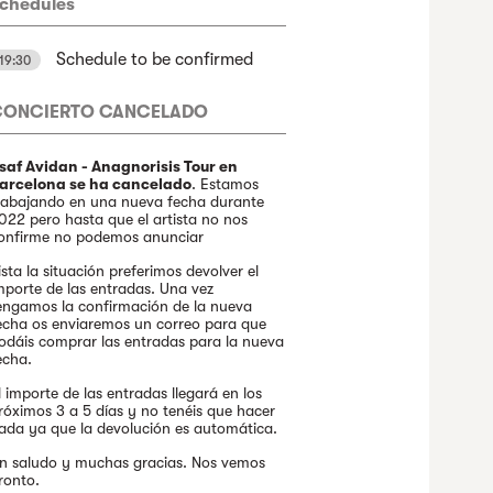
chedules
Schedule to be confirmed
19:30
CONCIERTO CANCELADO
saf Avidan - Anagnorisis Tour en
arcelona se ha cancelado
. Estamos
rabajando en una nueva fecha durante
022 pero hasta que el artista no nos
onfirme no podemos anunciar
ista la situación preferimos devolver el
mporte de las entradas. Una vez
engamos la confirmación de la nueva
echa os enviaremos un correo para que
odáis comprar las entradas para la nueva
echa.
l importe de las entradas llegará en los
róximos 3 a 5 días y no tenéis que hacer
ada ya que la devolución es automática.
n saludo y muchas gracias. Nos vemos
ronto.