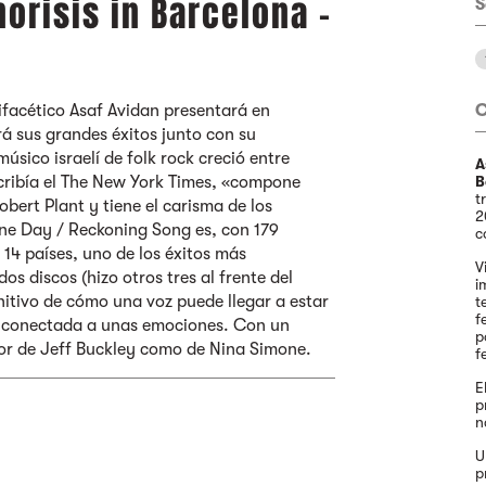
orisis in Barcelona -
S
lifacético Asaf Avidan presentará en
rá sus grandes éxitos junto con su
úsico israelí de folk rock creció entre
A
cribía el The New York Times, «compone
B
t
rt Plant y tiene el carisma de los
2
ne Day / Reckoning Song es, con 179
c
 14 países, uno de los éxitos más
V
os discos (hizo otros tres al frente del
i
nitivo de cómo una voz puede llegar a estar
t
f
, conectada a unas emociones. Con un
p
dor de Jeff Buckley como de Nina Simone.
f
E
p
n
U
p