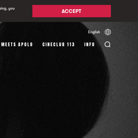
sing, you
ACCEPT
English
Español
Català
 MEETS APOLO
CINECLUB 113
INFO