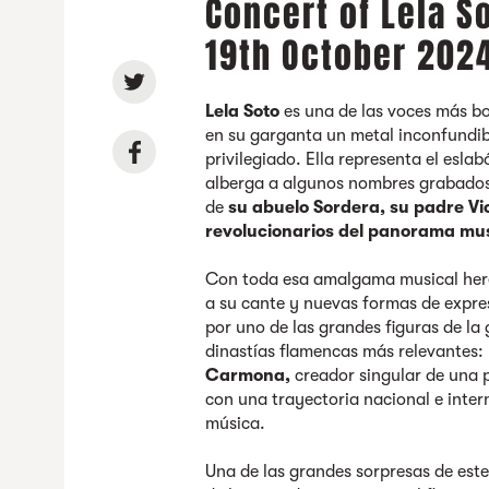
Concert of Lela S
19th October 202
Lela Soto
es una de las voces más bo
en su garganta un metal inconfundibl
privilegiado. Ella representa el esl
alberga a algunos nombres grabados 
de
su abuelo Sordera, su padre Vic
revolucionarios del panorama musi
Con toda esa amalgama musical hered
a su cante y nuevas formas de expre
por uno de las grandes figuras de la 
dinastías flamencas más relevantes:
Carmona,
creador singular de una 
con una trayectoria nacional e inte
música.
Una de las grandes sorpresas de este