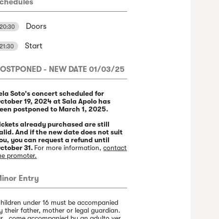
chedules
Doors
20:30
Start
21:30
OSTPONED - NEW DATE 01/03/25
ela Soto's concert scheduled for
ctober 19, 2024 at Sala Apolo has
een postponed to March 1, 2025.
ickets already purchased are still
alid. And if the new date does not suit
ou, you can request a refund until
ctober 31.
For more information,
contact
he promoter.
inor Entry
hildren under 16 must be accompanied
y their father, mother or legal guardian.
r , come accompanied by an adulto ver