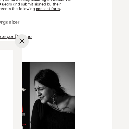
8 years and submit signed by their
arents the following
consent form
.
rganizer
rte por Derecho
✕
rtwork