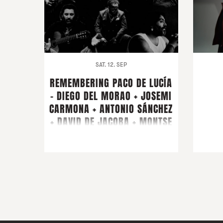
SAT. 12. SEP
REMEMBERING PACO DE LUCÍA
- DIEGO DEL MORAO + JOSEMI
CARMONA + ANTONIO SÁNCHEZ
+ DAVID DE JACOBA + MONTSE
CORTÉS + PIRAÑA + GUEST
ARTIST FARRUQUITO