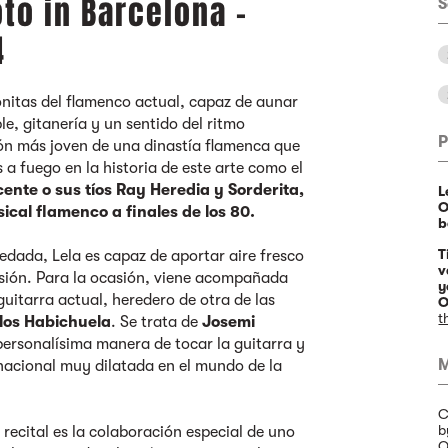
oto in Barcelona -
S
4
nitas del flamenco actual, capaz de aunar
e, gitanería y un sentido del ritmo
P
abón más joven de una dinastía flamenca que
a fuego en la historia de este arte como el
ente o sus tíos Ray Heredia y Sorderita,
L
O
cal flamenco a finales de los 80.
b
T
ada, Lela es capaz de aportar aire fresco
v
sión. Para la ocasión, viene acompañada
y
guitarra actual, heredero de otra de las
O
t
los Habichuela
. Se trata de
Josemi
personalísima manera de tocar la guitarra y
M
rnacional muy dilatada en el mundo de la
C
b
 recital es la colaboración especial de uno
O