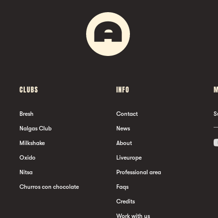
CLUBS
INFO
M
Bresh
Contact
S
Nalgas Club
News
Milkshake
About
Oxido
Liveurope
Nitsa
Professional area
Churros con chocolate
Faqs
Credits
Work with us