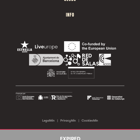
INFO
LegalMin
|
PrivacyMin
|
CookiesMin
©2026 Sala Apolo. All rights reserved.
EXPIRED