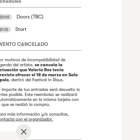
chedules
Doors (TBC)
20:45
Start
21:15
EVENTO CANCELADO
or motivos de incompatibilidad de
genda del artista,
se cancela la
ctuación que Valeria Ros tenía
revisto ofrecer el 18 de marzo en Sala
polo
, dentro del Festival In Risus.
l importe de tus entradas será devuelto lo
ntes posible. Este reembolso se realizará
utomáticamente en la misma tarjeta con
a que se realizó la compra.
ara más información y/o consultas,
ontacta con el organizador.
✕
inor Entry