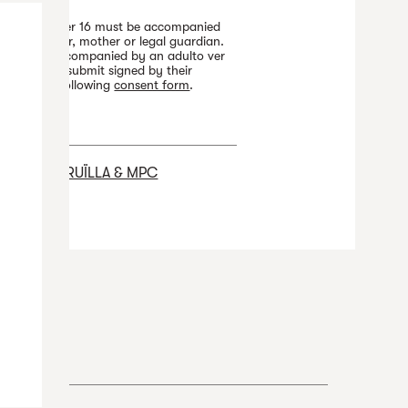
hildren under 16 must be accompanied
y their father, mother or legal guardian.
r , come accompanied by an adulto ver
8 years and submit signed by their
arents the following
consent form
.
rganizer
N RISUS: CRUÏLLA & MPC