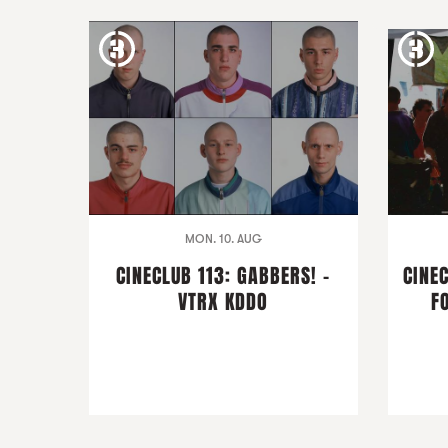
MON. 10. AUG
CINECLUB 113: GABBERS! -
CINEC
VTRX KDDO
F