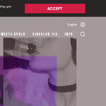
sing, you
ACCEPT
English
Español
Català
 MEETS APOLO
CINECLUB 113
INFO