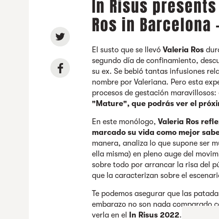
In Risus presents
Ros in Barcelona 
El susto que se llevó
Valeria Ros
dura
segundo día de confinamiento, desc
su ex. Se bebió tantas infusiones re
nombre por Valeriana. Pero esta expe
procesos de gestación maravillosos: e
"Mature", que podrás ver el próxi
En este monólogo,
Valeria Ros refl
marcado su vida como mejor sabe 
manera, analiza lo que supone ser m
ella misma) en pleno auge del movim
sobre todo por arrancar la risa del p
que la caracterizan sobre el escenar
Te podemos asegurar que las patadas
embarazo no son nada comparado con
verla en el
In Risus 2022
.