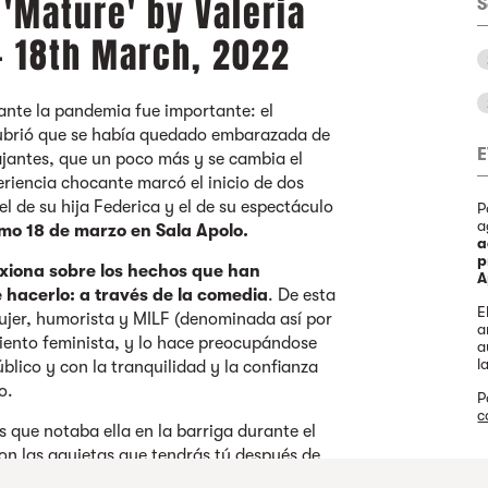
 'Mature' by Valeria
S
- 18th March, 2022
nte la pandemia fue importante: el
ubrió que se había quedado embarazada de
lajantes, que un poco más y se cambia el
riencia chocante marcó el inicio de dos
l de su hija Federica y el de
su
espectáculo
P
a
mo 18 de marzo en Sala Apolo.
a
p
exiona sobre los hechos que han
A
hacerlo: a través de la comedia
. De esta
E
ujer, humorista y MILF (denominada así por
a
iento feminista, y lo hace preocupándose
a
l
úblico y con la tranquilidad y la confianza
io.
P
c
 que notaba ella en la barriga durante el
 las agujetas que tendrás tú después de
M