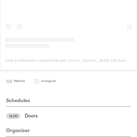
Una publicación compartida por choco_churros_fiesta (@choco_churros_fiesta)
Website
Instagram
Schedules
Doors
16:00
Organizer