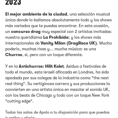
2023
El mejor ambiente de la ciudad
, una selección musical
única donde lo bailamos absolutamente todo y los shows
más variados que te puedas encontrar. En esta ocasión,
un
concurso drag
muy especial con 2 artistas invitadas:
nuestra queridísima
La Prohibida
; y los shows más
internacionales de
Vanity Milan (DragRace UK)
. Mucho
poderío, muchas risas y... mucha música: es una
Churros
, sí, pero con un toque diferente.
Y en la
Antichurros: Hilit Kolet
. Asidua a festivales de
todo el mundo, esta israelí afincada en Londres, ha sido
apodada por sus colegas de la industria como "the next
real thing". Su vertiginosa carrera y sus producciones la
convierten en una artista única en mezclar el sonido UK,
con los beats de Chicago y todo con un toque New York
"cutting edge".
Todas las salas de Apolo a tu disposición para que puedas
ir arriba y abajo: