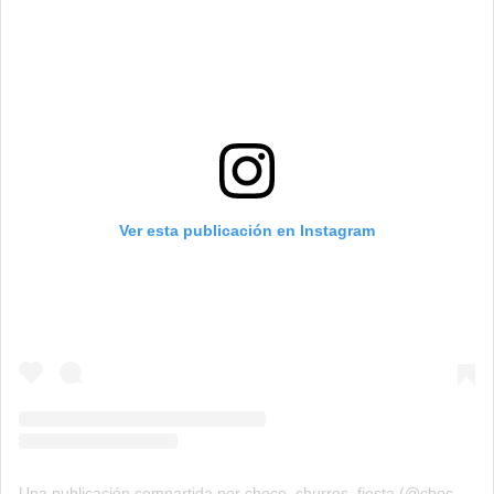
Ver esta publicación en Instagram
Una publicación compartida por choco_churros_fiesta (@choco_churros_fiesta)