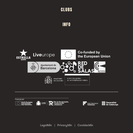
CLUBS
INFO
LegalMin
|
PrivacyMin
|
CookiesMin