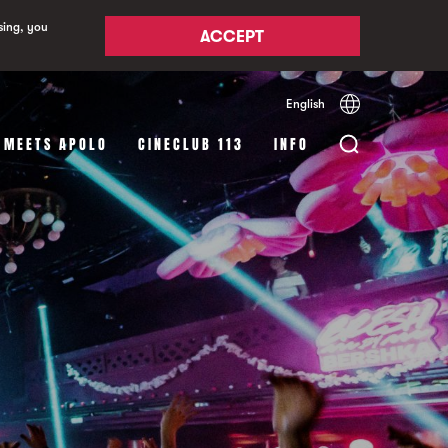
sing, you
ACCEPT
English
Español
Català
 MEETS APOLO
CINECLUB 113
INFO