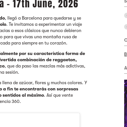
a - 17th June, 2026
S
ndo
, llegó a Barcelona para quedarse y se
olo
. Te invitamos a experimentar un viaje
racias a esos clásicos que nunca debieron
ado para que vivas una montaña rusa de
O
cada para siempre en tu corazón.
ialmente por su característica forma de
B
divertida combinación de reggaeton,
sco
, que da paso las mezclas más adictivas,
A
ma sesión.
llena de azúcar, flores y muchos colores. Y
io a fin te encontrarás con sorpresas
o sentidos al máximo
. Así que vente
iencia 360.