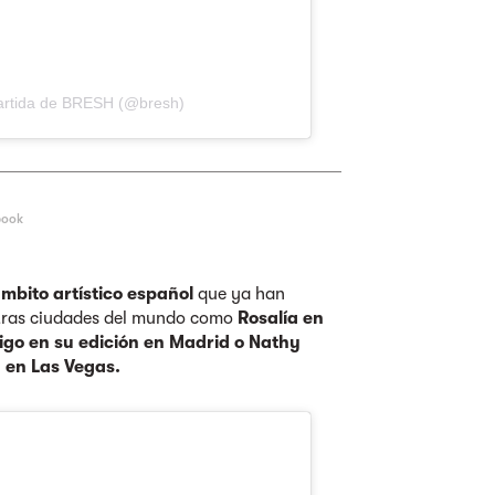
artida de BRESH (@bresh)
book
mbito artístico español
que ya han
otras ciudades del mundo como
Rosalía en
digo en su edición en Madrid o Nathy
 en Las Vegas.