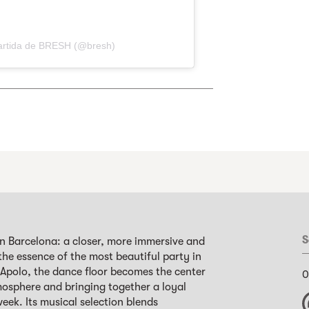
artida de BRESH (@bresh)
S
 in Barcelona: a closer, more immersive and
the essence of the most beautiful party in
Apolo, the dance floor becomes the center
0
mosphere and bringing together a loyal
ek. Its musical selection blends