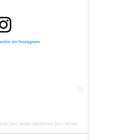
cación en Instagram
rros_bcn_fiesta (@churros_bcn_fiesta)