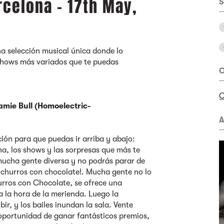
rcelona - 17th May,
S
na selección musical única donde lo
shows más variados que te puedas
O
C
amie Bull (Homoelectric-
A
ción para que puedas ir arriba y abajo:
na, los shows y las sorpresas que más te
 mucha gente diversa y no podrás parar de
y ¡churros con chocolate!. Mucha gente no lo
urros con Chocolate, se ofrece una
 la hora de la merienda. Luego la
ir, y los bailes inundan la sala. Vente
 oportunidad de ganar fantásticos premios,