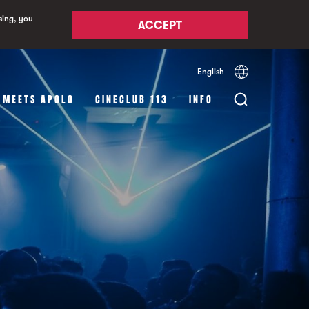
sing, you
ACCEPT
English
Español
Català
 MEETS APOLO
CINECLUB 113
INFO