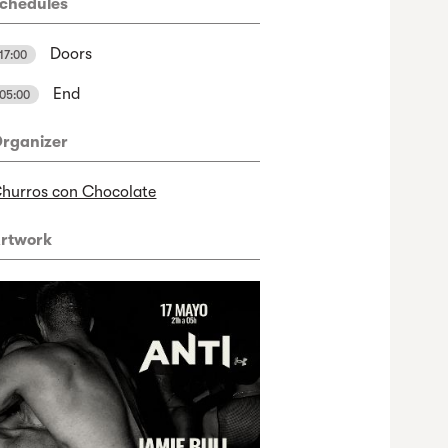
chedules
Doors
17:00
End
05:00
rganizer
hurros con Chocolate
rtwork