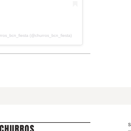
rros_bcn_fiesta (@churros_bcn_fiesta)
S
 CHURROS