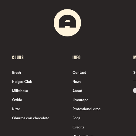
CLUBS
INFO
M
Bresh
Contact
S
Nalgas Club
News
Milkshake
About
Oxido
Liveurope
Nitsa
Professional area
Churros con chocolate
Faqs
Credits