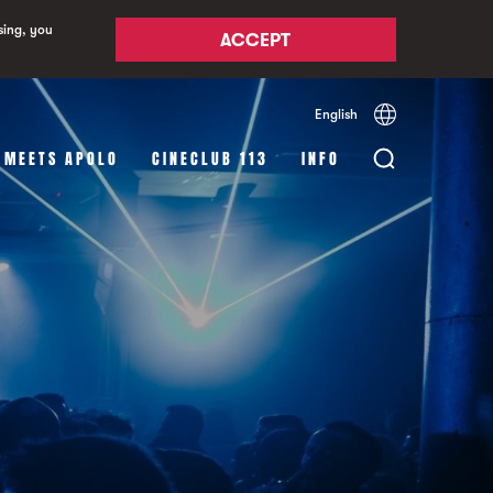
sing, you
ACCEPT
English
Español
Català
 MEETS APOLO
CINECLUB 113
INFO