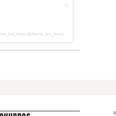
rros_bcn_fiesta (@churros_bcn_fiesta)
S