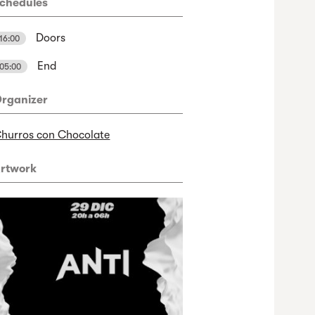
chedules
Doors
16:00
End
05:00
rganizer
hurros con Chocolate
rtwork