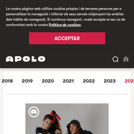
La nostra pàgina web utilitza cookies pròpies i de terceres persones per a
personalitzar la navegació i millorar els seus serveis mitjançant les anàlisis
dels hàbits de navegació. Si continua navegant, vostè accepta el seu ús de
conformitat amb la nostra
Política de cookies
.
ACCEPTAR
2018
2019
2020
2021
2022
2023
202