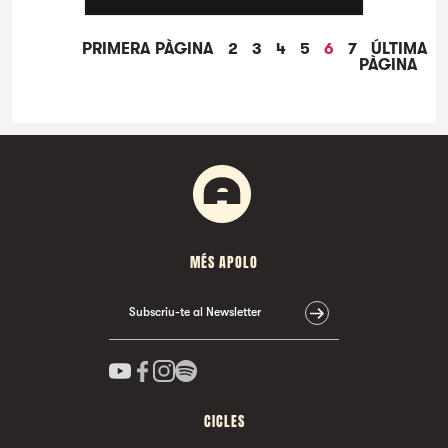
DIM. 06. MAR
PRIMERA PÀGINA
2
3
4
5
6
7
ÚLTIMA
PÀGINA
CULTO CANÍBAL PRESENTA:
BRAVO
MÉS APOLO
Subscriu-te al Newsletter
CICLES