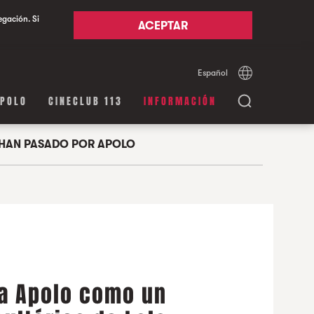
egación. Si
ACEPTAR
Español
Català
English
APOLO
CINECLUB 113
INFORMACIÓN
HAN PASADO POR APOLO
va Apolo como un