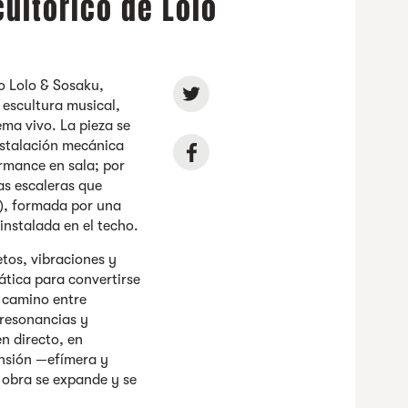
ultórico de Lolo
úo Lolo & Sosaku,
 escultura musical,
ma vivo. La pieza se
nstalación mecánica
ormance en sala; por
as escaleras que
3), formada por una
nstalada en el techo.
tos, vibraciones y
ática para convertirse
 camino entre
resonancias y
n directo, en
nsión —efímera y
obra se expande y se