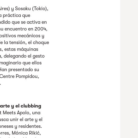
res) y Sosaku (Tokio),
a práctica que
dido que se activa en
 su encuentro en 2004,
positivos mecánicos y
e la tensión, el choque
es, estas máquinas
a, delegando el gesto
maginario que ellos
Han presentado su
l Centre Pompidou,
.
arte y el clubbing
rt Meets Apolo, una
sca unir el arte y el
oneses y residentes.
rres, Mónica Rikić,