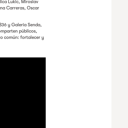
lica Lukic, Miroslav
nna Carreras, Oscar
B36 y Galeria Senda,
comparten públicos,
vo común: fortalecer y