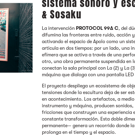
sistema sonoro y esc
& Sosaku
La intervención
PROTOCOL 99∆ C
, del d
difumina las fronteras entre ruido, acción y
activando el espacio de Apolo como un siste
articula en dos tiempos: por un lado, una i
efímera que se activa a través de una perf
otro, una obra permanente suspendida en l
conectan la sala principal con La (2) y La (
máquina que dialoga con una pantalla LED i
El proyecto despliega un ecosistema de obje
tensiones donde la escultura deja de ser est
en acontecimiento. Los artefactos, a medio
instrumento y máquina, producen sonidos, 
fricciones que construyen una experiencia e
constante transformación. Esta doble dime
permanente— genera un recorrido donde la 
prolonga en el tiempo y el espacio.