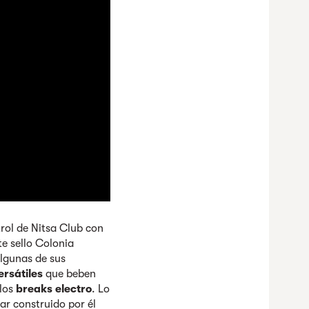
rol de Nitsa Club con
te sello Colonia
lgunas de sus
ersátiles
que beben
los
breaks electro
. Lo
r construido por él