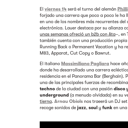
El
viernes 14
será el turno del alemán
Phill
forjado una carrera que poco a poco le ha l
en uno de los nombres más recurrentes del c
electrónica. Lauer destaca por su alianza 
unas semanas ofreció un b2b con Ata
–, en 
también cuenta con una producción propia 
Running Back o Permanent Vacation y ha r
M83, Apparat, Cut Copy o Bawrut.
El italiano
Massimiliano Pagliara
hace años
donde ha desarrollado una carrera ecléctica
residencia en el Panorama Bar (Berghain). 
una de las principales fuerzas de recombin
techno
de la ciudad con una pasión
disco y
underground
(a menudo olvidada) en su v
tierna
.
Arnau Obiols
nos traeerá un DJ set
recoge sonidos de
jazz
,
soul
y
funk
en una