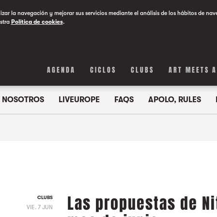
lizar la navegación y mejorar sus servicios mediante el análisis de los hábitos de nav
stra
Política de cookies
.
AGENDA
CICLOS
CLUBS
ART MEETS 
NOSOTROS
LIVEUROPE
FAQS
APOLO, RULES
Las propuestas de Ni
CLUBS
VIE. 7 JUN