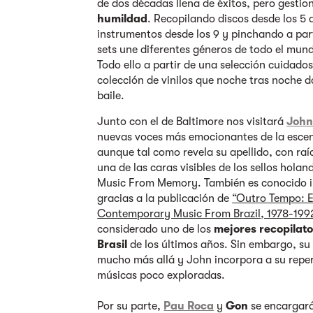
de dos décadas llena de éxitos, pero gestio
humildad
. Recopilando discos desde los 5
instrumentos desde los 9 y pinchando a parti
sets une diferentes géneros de todo el mund
Todo ello a partir de una selección cuidados
colección de vinilos que noche tras noche da
baile.
Junto con el de Baltimore nos visitará
Joh
nuevas voces más emocionantes de la escen
aunque tal como revela su apellido, con raíc
una de las caras visibles de los sellos hola
Music From Memory. También es conocido 
gracias a la publicación de
“Outro Tempo: E
Contemporary Music From Brazil, 1978-199
considerado uno de los
mejores recopilato
Brasil
de los últimos años. Sin embargo, su
mucho más allá y John incorpora a su reper
músicas poco exploradas.
Por su parte,
Pau Roca
y
Gon
se encargará