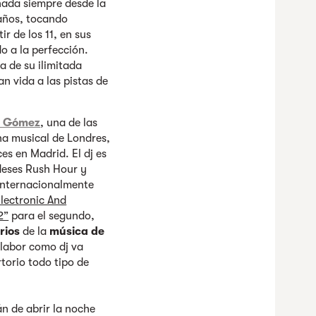
nada siempre desde la
 años, tocando
r de los 11, en sus
o a la perfección.
a de su ilimitada
n vida a las pistas de
n Gómez
, una de las
a musical de Londres,
es en Madrid. El dj es
ndeses Rush Hour y
internacionalmente
lectronic And
2”
para el segundo,
rios
de la
música de
 labor como dj va
torio todo tipo de
n de abrir la noche