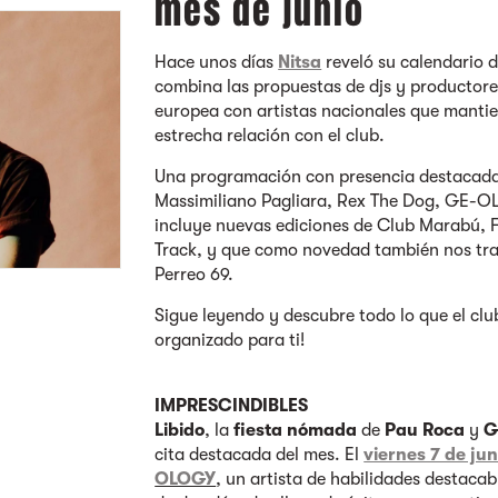
mes de junio
Hace unos días
Nitsa
reveló su calendario d
combina las propuestas de djs y productore
europea con artistas nacionales que manti
estrecha relación con el club.
Una programación con presencia destacada
Massimiliano Pagliara, Rex The Dog, GE-O
incluye nuevas ediciones de Club Marabú, 
Track, y que como novedad también nos tra
Perreo 69.
Sigue leyendo y descubre todo lo que el clu
organizado para ti!
IMPRESCINDIBLES
Libido
,
la
fiesta nómada
de
Pau Roca
y
G
cita destacada del mes. El
viernes 7 de jun
OLOGY
, un artista de habilidades destacab