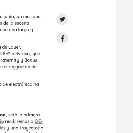
e junio, un mes que
s de la escena
enen una larga y
 de Lauer,
LOGY o Svreca, que
Fraternity y Bonus
e el reggaeton de
b de electrónica ha
on
, será la primera
io
recibiremos a
GE-
les y una trayectoria