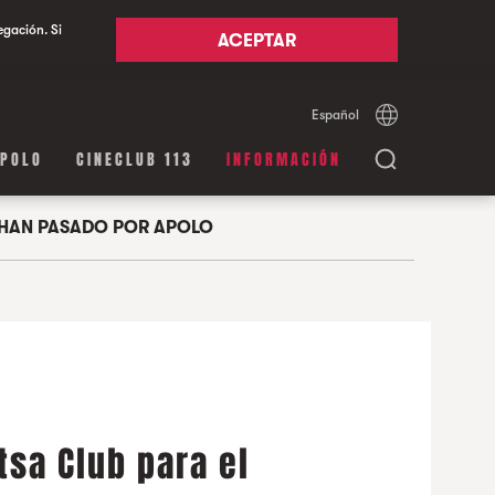
egación. Si
ACEPTAR
Español
Català
English
APOLO
CINECLUB 113
INFORMACIÓN
HAN PASADO POR APOLO
tsa Club para el