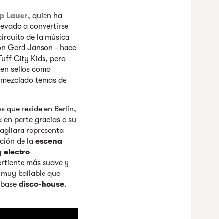
ip Lauer
, quien ha
levado a convertirse
ircuito de la música
con Gerd Janson –
hace
Tuff City Kids, pero
en sellos como
emezclado temas de
 que reside en Berlín,
 en parte gracias a su
Pagliara representa
ación de la
escena
 electro
ertiente más
suave y
 muy bailable que
 base
disco-house
.