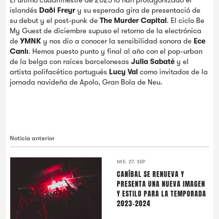
El último cuadrimestre de 2023 lo han protagonizado el
islandés
Daði Freyr
y su esperada gira de presentació de
su debut y el post-punk de
The Murder Capital
. El ciclo Be
My Guest de diciembre supuso el retorno de la electrónica
de
YMNK
y nos dio a conocer la sensibilidad sonora de
Ece
Canlı
. Hemos puesto punto y final al año con el pop-urban
de la belga con raíces barcelonesas
Julia Sabaté
y el
artista polifacético portugués
Lucy Val
como invitados de la
jornada navideña de Apolo, Gran Bola de Neu.
Noticia anterior
MIE. 27. SEP
CANÍBAL SE RENUEVA Y
PRESENTA UNA NUEVA IMAGEN
Y ESTILO PARA LA TEMPORADA
2023-2024