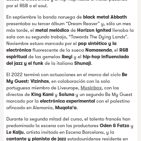
por el R&B o el soul.
En septiembre la banda noruega de
black metal
Abbath
presentaba su tercer álbum “Dream Reaver” y, sólo un mes
más tarde, el
metal melódico
de
Horizon Ignited
llenaba la
sala con su segundo trabajo, “Towards The Dying Lands”.
Noviembre estuvo marcado por el
pop sintético y la
electrónica
fluorescente de la sueca
Namasenda
, el
R&B
espiritual
de las gemelas
Ibeyi
y el
hip-hop influenciado
del jazz y el funk
de la italiana
Shunaji
.
El 2022 terminó con actuaciones en el marco del ciclo
Be
My Guest: Vizinhas
, en colaboración con la sala
portuguesa miembro de Liveurope,
Musicbox
, con los
directos de
King Kami
y
Soluna
y un segundo Be My Guest
marcado por la
electrónica experimental
con el palestino
afincado en Alemania,
Muqata'a
.
Durante la segunda mitad del curso, el talento francés han
predominado la escena con los productores
Oden & Fatzo
y
Le Kaiju
, artista invitado en Escena Barcelona, y la
cantante y pianista de jazz
estadounidense residente en