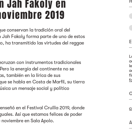
n Jah Fakoly en
H
 noviembre 2019
ue conservan la tradición oral del
n Jah Fakoly forma parte de uno de estos
E
, ha transmitido las virtudes del reggae
L
a
trecruzan con instrumentos tradicionales
l
Pero la energía del continente no se
a
s, también en la lírica de sus
f
f
ue se habla en Costa de Marfil, su tierra
úsica un mensaje social y político
O
o enseñó en el Festival Cruïlla 2019, donde
c
uales. Así que estamos felices de poder
de noviembre en Sala Apolo.
A