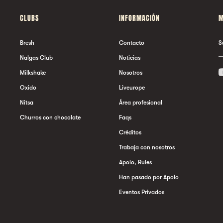
CLUBS
INFORMACIÓN
M
Bresh
Contacto
S
Nalgas Club
Noticias
Milkshake
Nosotros
Oxido
Liveurope
Nitsa
Área profesional
Churros con chocolate
Faqs
Créditos
Trabaja con nosotros
Apolo, Rules
Han pasado por Apolo
Eventos Privados