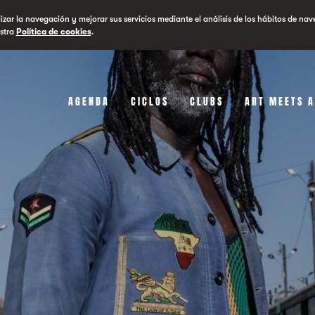
lizar la navegación y mejorar sus servicios mediante el análisis de los hábitos de nav
stra
Política de cookies
.
AGENDA
CICLOS
CLUBS
ART MEETS 