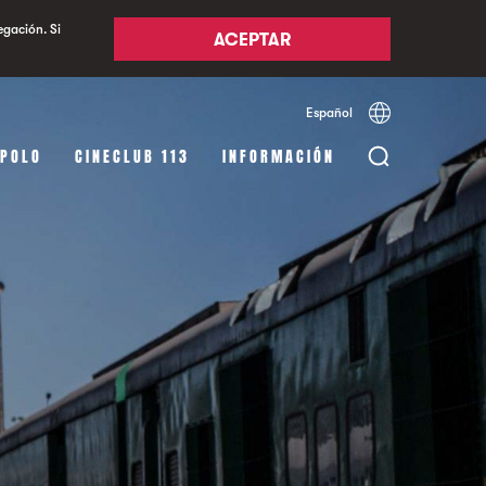
egación. Si
ACEPTAR
Español
Català
English
APOLO
CINECLUB 113
INFORMACIÓN