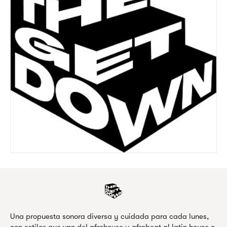
Una propuesta sonora diversa y cuidada para cada lunes,
con estilos que van del afrohouse y afrobeat al latin house o