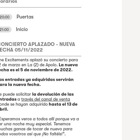
orarios
Puertas
20:00
Inicio
21:00
CONCIERTO APLAZADO - NUEVA
ECHA 05/11/2022
he Excitements aplazó su concierto para
2 de marzo en La (2) de Apolo.
La nueva
echa es el 5 de noviembre de 2022.
as entradas ya adquiridas servirán
ara la nueva fecha.
e puede solicitar
la devolución de las
ntradas
a
través del canal de venta
onde se hayan adquirido
hasta el 13 de
bril.
Esperamos veros a todos allí porque va a
er una noche muy especial. Tenemos
uchas ganas de tocar de nuevo para
odos vosotros así que ¡No faltéis!".