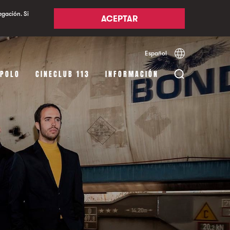
egación. Si
ACEPTAR
Español
Català
English
APOLO
CINECLUB 113
INFORMACIÓN