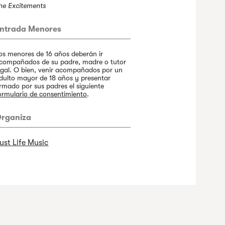
he Excitements
ntrada Menores
os menores de 16 años deberán ir
compañados de su padre, madre o tutor
egal. O bien, venir acompañados por un
dulto mayor de 18 años y presentar
irmado por sus padres el siguiente
ormulario de consentimiento
.
rganiza
ust Life Music