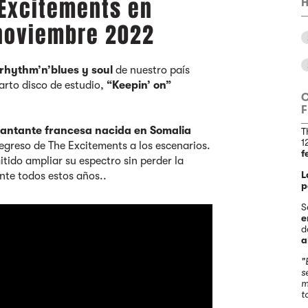
 Excitements en
H
 noviembre 2022
rhythm’n’blues y soul
de nuestro país
arto disco de estudio,
“Keepin’ on”
F
cantante francesa nacida en Somalia
T
1
regreso de The Excitements a los escenarios.
f
itido ampliar su espectro sin perder la
L
nte todos estos años..
p
S
e
d
a
"
s
m
t