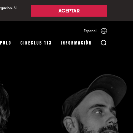
egación. Si
ACEPTAR
Español
Català
English
APOLO
CINECLUB 113
INFORMACIÓN