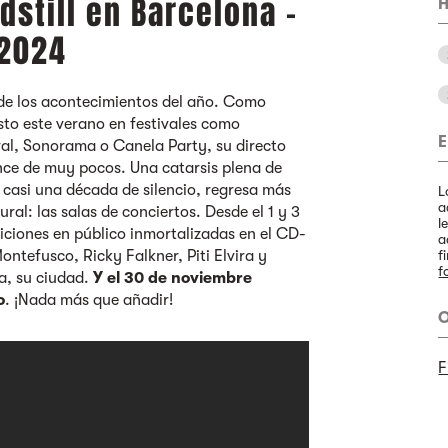
dstill en Barcelona -
H
 2024
de los acontecimientos del año. Como
sto este verano en festivales como
E
val, Sonorama o Canela Party, su directo
ance de muy pocos. Una catarsis plena de
casi una década de silencio, regresa más
L
a
ral: las salas de conciertos. Desde el 1 y 3
l
iciones en público inmortalizadas en el CD-
a
ontefusco, Ricky Falkner, Piti Elvira y
f
f
a, su ciudad.
Y el 30 de noviembre
o
. ¡Nada más que añadir!
O
F