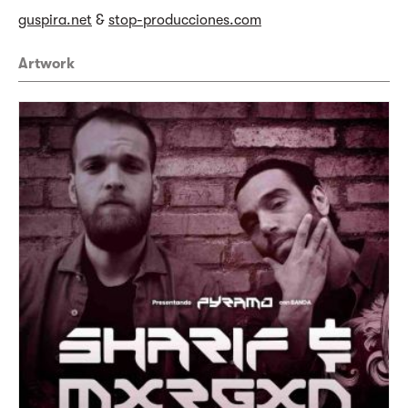
guspira.net
&
stop-producciones.com
Artwork