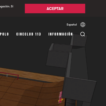
egación. Si
ACEPTAR
Español
Català
English
APOLO
CINECLUB 113
INFORMACIÓN