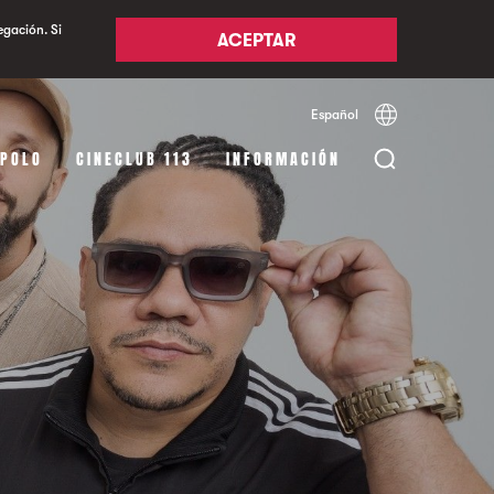
egación. Si
ACEPTAR
Español
Català
English
APOLO
CINECLUB 113
INFORMACIÓN