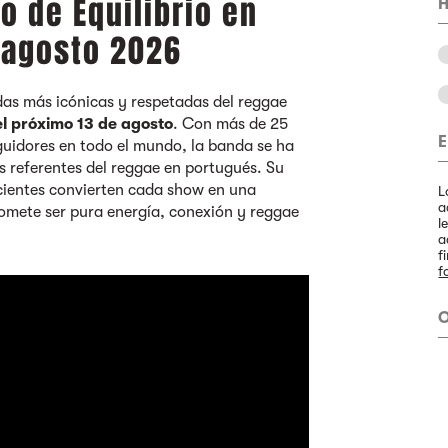
o de Equilibrio en
H
 agosto 2026
das más icónicas y respetadas del reggae
el próximo 13 de agosto
. Con más de 25
E
guidores en todo el mundo, la banda se ha
 referentes del reggae en portugués. Su
cientes convierten cada show en una
L
a
omete ser pura energía, conexión y reggae
l
a
f
f
O