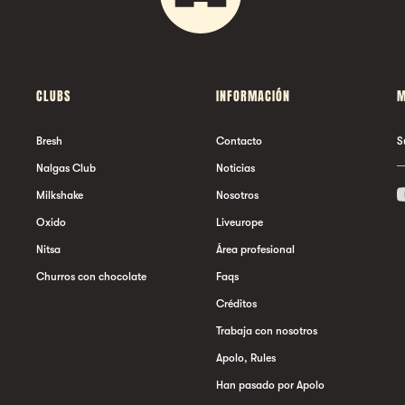
CLUBS
INFORMACIÓN
M
Bresh
Contacto
S
Nalgas Club
Noticias
Milkshake
Nosotros
Oxido
Liveurope
Nitsa
Área profesional
Churros con chocolate
Faqs
Créditos
Trabaja con nosotros
Apolo, Rules
Han pasado por Apolo