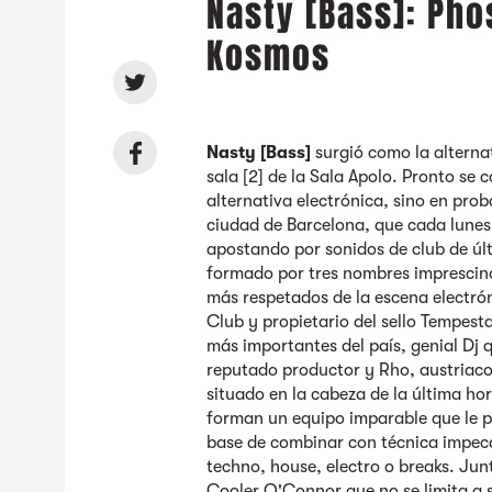
Nasty [Bass]: Pho
Kosmos
Nasty [Bass]
surgió como la alterna
sala [2] de la Sala Apolo. Pronto se 
alternativa electrónica, sino en pro
ciudad de Barcelona, que cada lunes 
apostando por sonidos de club de úl
formado por tres nombres imprescind
más respetados de la escena electró
Club y propietario del sello Tempesta
más importantes del país, genial Dj 
reputado productor y Rho, austriaco
situado en la cabeza de la última ho
forman un equipo imparable que le p
base de combinar con técnica impeca
techno, house, electro o breaks. Jun
Cooler O'Connor que no se limita a s