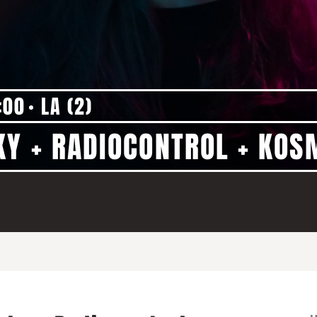
:00
LA (2)
KY + RADIOCONTROL + KOS