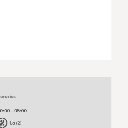
orarios
0:00 - 05:00
La (2)