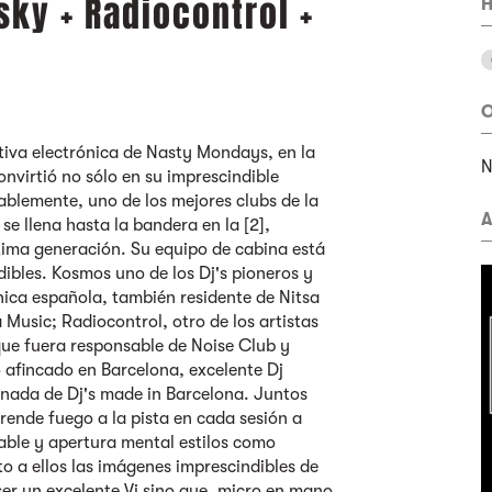
sky + Radiocontrol +
H
O
tiva electrónica de Nasty Mondays, en la
N
convirtió no sólo en su imprescindible
bablemente, uno de los mejores clubs de la
A
se llena hasta la bandera en la [2],
tima generación. Su equipo de cabina está
ibles. Kosmos uno de los Dj's pioneros y
nica española, también residente de Nitsa
 Music; Radiocontrol, otro de los artistas
que fuera responsable de Noise Club y
 afincado en Barcelona, excelente Dj
rnada de Dj's made in Barcelona. Juntos
rende fuego a la pista en cada sesión a
ble y apertura mental estilos como
to a ellos las imágenes imprescindibles de
er un excelente Vj sino que, micro en mano,