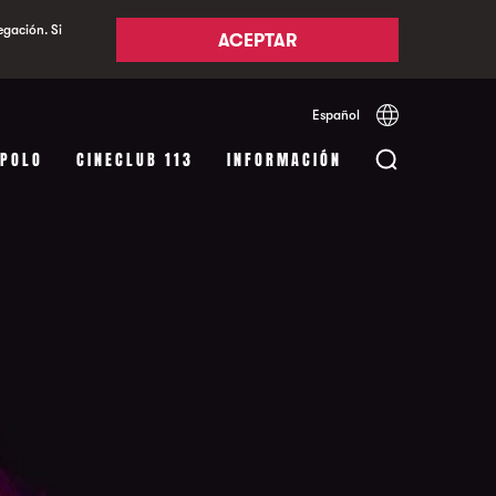
egación. Si
ACEPTAR
Español
Català
English
APOLO
CINECLUB 113
INFORMACIÓN