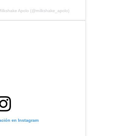
Milkshake Apolo (@milkshake_apolo)
cación en Instagram