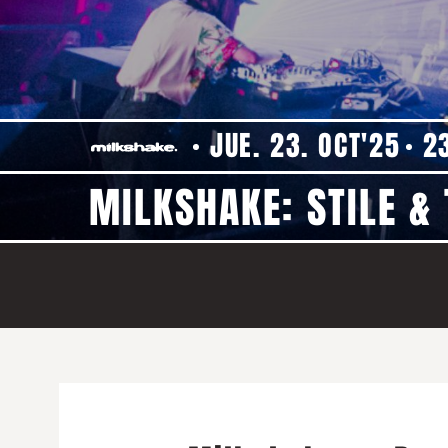
JUE. 23. OCT'25
2
MILKSHAKE: STILE &