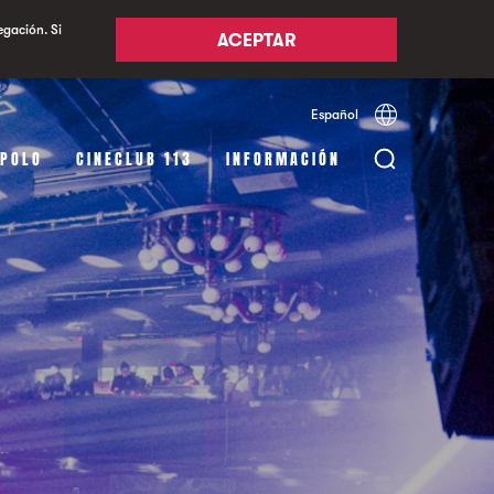
egación. Si
ACEPTAR
Español
Català
English
APOLO
CINECLUB 113
INFORMACIÓN