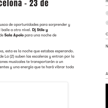
celona - 23 de
H
busca de oportunidades para sorprender y
l baile a otro nivel.
Dj Stile y
O
 de
Sala Apolo
para una noche de
na, esta es la noche que estabas esperando.
e La (2) suben las escaleras y entran por la
iones musicales te transportarán a un
entes y una energía que te hará vibrar toda
A