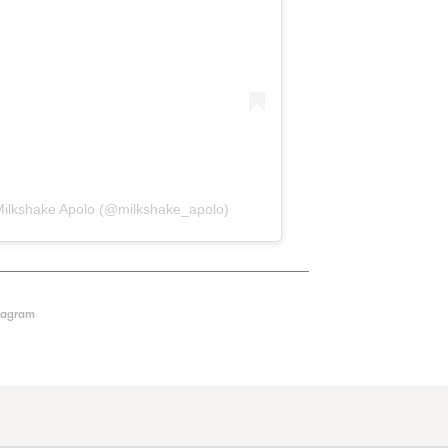
Milkshake Apolo (@milkshake_apolo)
tagram