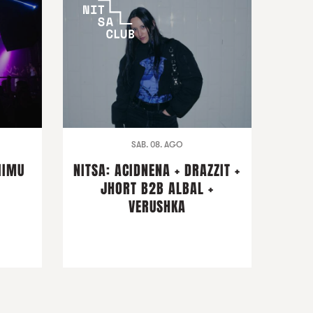
SAB. 08. AGO
IIMU
NITSA: ACIDNENA + DRAZZIT +
JHORT B2B ALBAL +
VERUSHKA