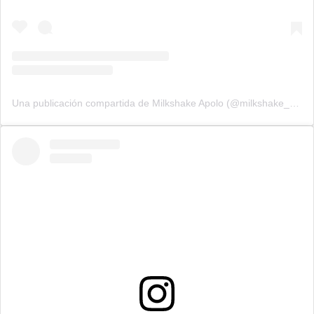
Una publicación compartida de Milkshake Apolo (@milkshake_apolo)