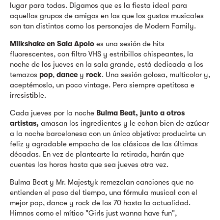
lugar para todas. Digamos que es la fiesta ideal para
aquellos grupos de amigos en los que los gustos musicales
son tan distintos como los personajes de Modern Family.
Milkshake en Sala Apolo
es una sesión de hits
fluorescentes, con filtro VHS y estribillos chispeantes, la
noche de los jueves en la sala grande, está dedicada a los
temazos
pop
,
dance
y
rock
. Una sesión golosa, multicolor y,
aceptémoslo, un poco vintage. Pero siempre apetitosa e
irresistible.
Cada jueves por la noche
Bulma Beat, junto a otros
artistas,
amasan los ingredientes y le echan bien de azúcar
a la noche barcelonesa con un único objetivo: producirte un
feliz y agradable empacho de los clásicos de las últimas
décadas. En vez de plantearte la retirada, harán que
cuentes las horas hasta que sea jueves otra vez.
Bulma Beat y Mr. Majestyk remezclan canciones que no
entienden el paso del tiempo, una fórmula musical con el
mejor pop, dance y rock de los 70 hasta la actualidad.
Himnos como el mítico "Girls just wanna have fun",