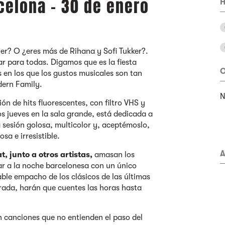
celona - 30 de enero
H
yler? O ¿eres más de Rihana y Sofi Tukker?.
r para todas. Digamos que es la fiesta
O
 en los que los gustos musicales son tan
dern Family.
ión de hits fluorescentes, con filtro VHS y
los jueves en la sala grande, está dedicada a
 sesión golosa, multicolor y, aceptémoslo,
sa e irresistible.
A
, junto a otros artistas,
amasan los
ar a la noche barcelonesa con un único
able empacho de los clásicos de las últimas
irada, harán que cuentes las horas hasta
 canciones que no entienden el paso del