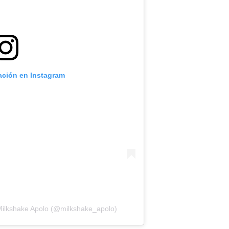
cación en Instagram
Milkshake Apolo (@milkshake_apolo)