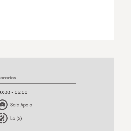
orarios
0:00 - 05:00
Sala Apolo
La (2)