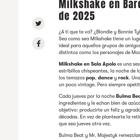
Milkshake en Bar
de 2025
¿A ti que te va? ¿Blondie y Bonnie T
Sea como sea Milkshake tiene un luga
ideal para aquellos grupos de amigos
distintos como los personajes de Mo
Milkshake en Sala Apolo
es una ses
estribillos chispeantes, la noche de 
los temazos
pop
,
dance
y
rock
. Una
un poco vintage. Pero siempre apetito
Cada jueves por la noche
Bulma Beat
ingredientes y le echan bien de azúc
objetivo: producirte un feliz y agrad
décadas. En vez de plantearte la ret
que sea jueves otra vez.
Bulma Beat y Mr. Majestyk remezclan