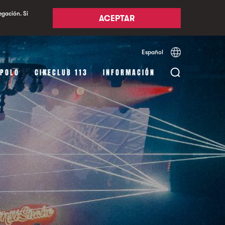
egación. Si
ACEPTAR
Español
Català
English
APOLO
CINECLUB 113
INFORMACIÓN