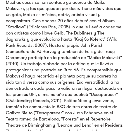
Muchas cosas se han contado ya acerca de Maika
Makovski, y las que quedan por decir. Tiene más vidas que
un gato, Maika es músico, actriz, artista visual y
compositora. Con apenas 20 años debutó con el álbum
"Kradiaw" (Ediciones Pae, 2005) lo que le llevó a codearse
con artistas como Howe Gelb, The Dubliners y The
Jayhawks y que evolucionó hasta "Kraj So Koferot" (Wild
Punk Records, 2007). Hasta el propio John Parish
(compañero de PJ Harvey y también de Eels y de Tracy
Chapman) participó en la producción de "Maika Makovski"
(2010). Un trabajo alabado por la crítica que le llevó a
protagonizar una portada en Ruta 66. Es comprensible que
Makovski haya recorrido el planeta porque su carrera ha
sido tan diversa como sus orígenes. Esa versatilidad la ha
demostrado a cada paso le valieron un lugar destacado en
los premios UFI, el mismo año que publicó "Desaparecer"
(Outstanding Records, 2011). Polifacética y envolvente,
también ha compuesto la BSO de tres obras de teatro de
Calixto Bieito ("Desaparecer" con Juan Echanove en el
Teatro romea de Barcelona, "Forests" en el Repertoire
Theatre de Birmingham y "Leonce und Lena" en el Residenz