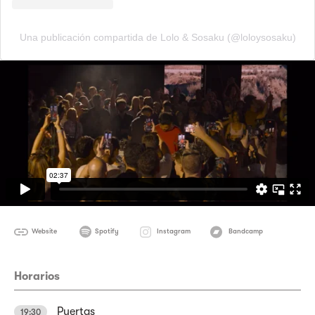
Una publicación compartida de Lolo & Sosaku (@loloysosaku)
Website
Spotify
Instagram
Bandcamp
Horarios
Puertas
19:30